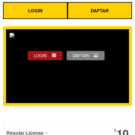
LOGIN
DAFTAR
LOGIN
DAFTAR
Show More
10
$
Regular License