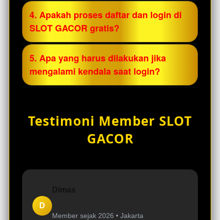
melakukan konfirmasi akun sebelum mulai
pemblokiran. Dengan menggunakan link
Untuk login, kunjungi link alternatif resmi
4. Apakah proses daftar dan login di
bermain.
resmi, Anda dapat login tanpa gangguan
SLOT GACOR, masukkan username dan
SLOT GACOR gratis?
serta menjaga keamanan data dan
password yang sudah terdaftar, lalu klik
transaksi Anda.
tombol masuk. Pastikan Anda tidak
Ya, proses pendaftaran dan login di SLOT
5. Apa yang harus dilakukan jika
membagikan data login kepada siapa pun
GACOR tidak dipungut biaya. Anda hanya
mengalami kendala saat login?
demi menjaga keamanan akun.
perlu memastikan data yang dimasukkan
benar agar proses verifikasi akun berjalan
Jika Anda mengalami kendala saat login,
lancar.
seperti lupa password atau link tidak bisa
Testimoni Member SLOT
diakses, segera hubungi layanan
pelanggan resmi SLOT GACOR yang
GACOR
tersedia 24 jam. Tim support akan
membantu memulihkan akses akun Anda
dengan cepat dan aman.
Dimas
D
Member sejak 2026 •
Jakarta