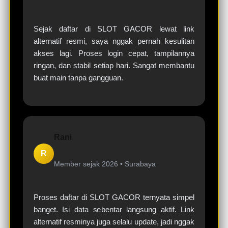
Sejak daftar di SLOT GACOR lewat link
alternatif resmi, saya nggak pernah kesulitan
akses lagi. Proses login cepat, tampilannya
ringan, dan stabil setiap hari. Sangat membantu
buat main tanpa gangguan.
Rani
R
Member sejak 2026 •
Surabaya
Proses daftar di SLOT GACOR ternyata simpel
banget. Isi data sebentar langsung aktif. Link
alternatif resminya juga selalu update, jadi nggak