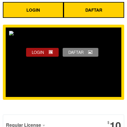
LOGIN
DAFTAR
LOGIN
DAFTAR
Show More
10
$
Regular License