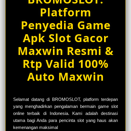
i
Platform
l
s
Penyedia Game
Apk Slot Gacor
Maxwin Resmi &
Rtp Valid 100%
Auto Maxwin
Selamat datang di BROMOSLOT, platform terdepan
yang menghadirkan pengalaman bermain game slot
online terbaik di Indonesia. Kami adalah destinasi
utama bagi Anda para pencinta slot yang haus akan
kemenangan maksimal