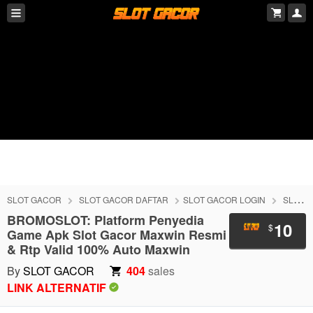
SLOT GACOR
SLOT GACOR DAFTAR
SLOT GACOR LOGIN
SLOT GACOR ALTERNATIF
BROMOSLOT: Platform Penyedia
10
$
Game Apk Slot Gacor Maxwin Resmi
& Rtp Valid 100% Auto Maxwin
By
SLOT GACOR
404
sales
LINK ALTERNATIF