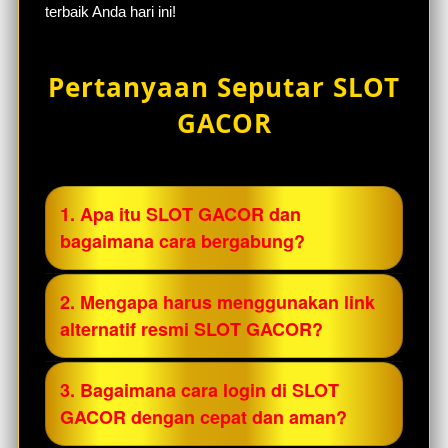
terbaik Anda hari ini!
Pertanyaan Seputar SLOT
GACOR
1. Apa itu SLOT GACOR dan
bagaimana cara bergabung?
SLOT GACOR adalah platform togel online
2. Mengapa harus menggunakan link
yang menyediakan akses daftar dan login
alternatif resmi SLOT GACOR?
melalui link alternatif resmi. Untuk
bergabung, Anda cukup mengisi formulir
Link alternatif resmi SLOT GACOR
3. Bagaimana cara login di SLOT
pendaftaran dengan data yang valid,
digunakan untuk memastikan akses tetap
GACOR dengan cepat dan aman?
membuat username serta password, lalu
stabil, aman, dan terhindar dari