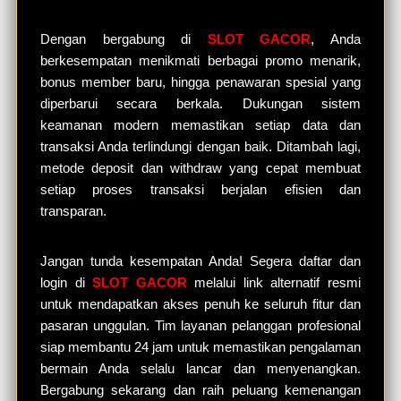
Dengan bergabung di
SLOT GACOR
, Anda
berkesempatan menikmati berbagai promo menarik,
bonus member baru, hingga penawaran spesial yang
diperbarui secara berkala. Dukungan sistem
keamanan modern memastikan setiap data dan
transaksi Anda terlindungi dengan baik. Ditambah lagi,
metode deposit dan withdraw yang cepat membuat
setiap proses transaksi berjalan efisien dan
transparan.
Jangan tunda kesempatan Anda! Segera daftar dan
login di
SLOT GACOR
melalui link alternatif resmi
untuk mendapatkan akses penuh ke seluruh fitur dan
pasaran unggulan. Tim layanan pelanggan profesional
siap membantu 24 jam untuk memastikan pengalaman
bermain Anda selalu lancar dan menyenangkan.
Bergabung sekarang dan raih peluang kemenangan