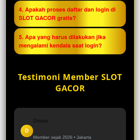
melakukan konfirmasi akun sebelum mulai
pemblokiran. Dengan menggunakan link
Untuk login, kunjungi link alternatif resmi
4. Apakah proses daftar dan login di
bermain.
resmi, Anda dapat login tanpa gangguan
SLOT GACOR, masukkan username dan
SLOT GACOR gratis?
serta menjaga keamanan data dan
password yang sudah terdaftar, lalu klik
transaksi Anda.
tombol masuk. Pastikan Anda tidak
Ya, proses pendaftaran dan login di SLOT
5. Apa yang harus dilakukan jika
membagikan data login kepada siapa pun
GACOR tidak dipungut biaya. Anda hanya
mengalami kendala saat login?
demi menjaga keamanan akun.
perlu memastikan data yang dimasukkan
benar agar proses verifikasi akun berjalan
Jika Anda mengalami kendala saat login,
lancar.
seperti lupa password atau link tidak bisa
Testimoni Member SLOT
diakses, segera hubungi layanan
pelanggan resmi SLOT GACOR yang
GACOR
tersedia 24 jam. Tim support akan
membantu memulihkan akses akun Anda
dengan cepat dan aman.
Dimas
D
Member sejak 2026 •
Jakarta