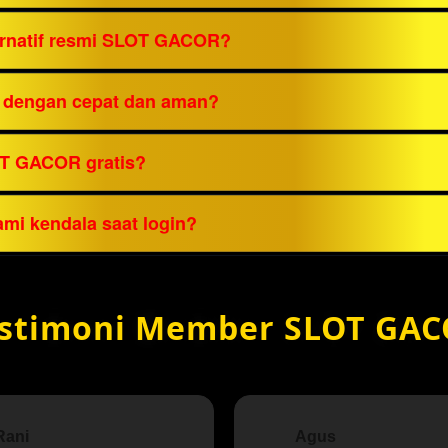
ng menyediakan akses daftar dan login melalui link al
ernatif resmi SLOT GACOR?
ng valid, membuat username serta password, lalu melakuk
untuk memastikan akses tetap stabil, aman, dan terhind
 dengan cepat dan aman?
a menjaga keamanan data dan transaksi Anda.
 SLOT GACOR, masukkan username dan password yang sudah
LOT GACOR gratis?
apa pun demi menjaga keamanan akun.
GACOR tidak dipungut biaya. Anda hanya perlu memasti
ami kendala saat login?
rti lupa password atau link tidak bisa diakses, segera hu
 memulihkan akses akun Anda dengan cepat dan aman.
stimoni Member SLOT GA
Rani
Agus