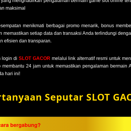
ang menghadirkan pengalaman bermain game slot online terba
gan maksimal
esempatan menikmati berbagai promo menarik, bonus member
memastikan setiap data dan transaksi Anda terlindungi dengan
n efisien dan transparan.
 login di
SLOT GACOR
melalui link alternatif resmi untuk m
iap membantu 24 jam untuk memastikan pengalaman bermain 
 hari ini!
rtanyaan Seputar SLOT GA
cara bergabung?