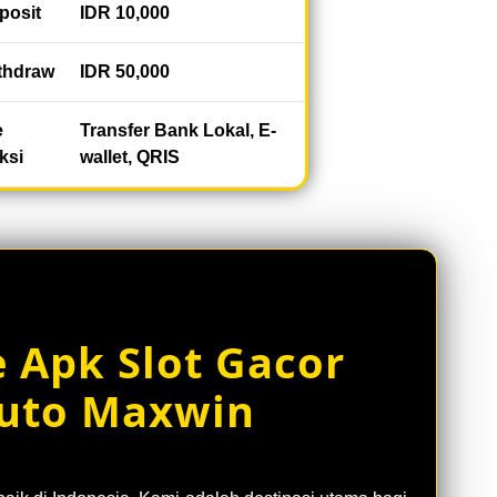
posit
IDR 10,000
thdraw
IDR 50,000
e
Transfer Bank Lokal, E-
ksi
wallet, QRIS
Apk Slot Gacor
Auto Maxwin