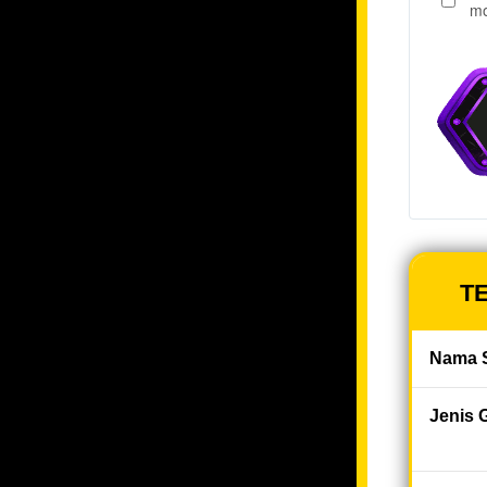
Indo
mo
Anda
keme
V
i
e
w
l
i
c
e
n
T
s
e
d
Nama S
e
t
Jenis
a
i
l