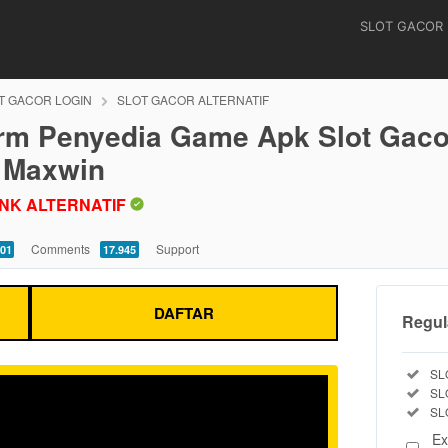
SLOT GACOR
T GACOR LOGIN
SLOT GACOR ALTERNATIF
m Penyedia Game Apk Slot Gaco
o Maxwin
INK ALTERNATIF
Comments
Support
01
17.945
DAFTAR
Regul
Regu
Inc
SL
Inc
Sela
SL
Inc
SL
terd
berma
Ex