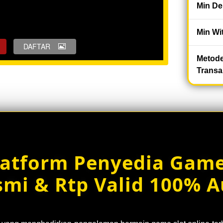
s
Min De
Min Wi
DAFTAR
Metod
Transa
atform Penyedia Game 
mi & Rtp Valid 100% 