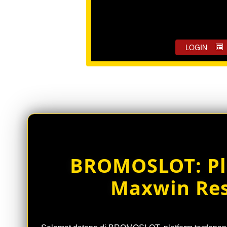
LOGIN
BROMOSLOT: Pl
Maxwin Res