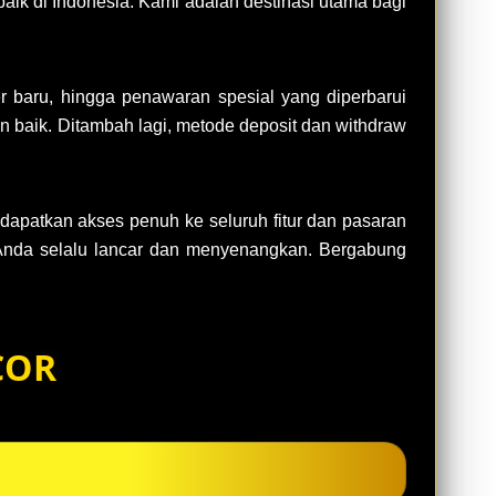
ik di Indonesia. Kami adalah destinasi utama bagi
 baru, hingga penawaran spesial yang diperbarui
 baik. Ditambah lagi, metode deposit dan withdraw
endapatkan akses penuh ke seluruh fitur dan pasaran
Anda selalu lancar dan menyenangkan. Bergabung
COR