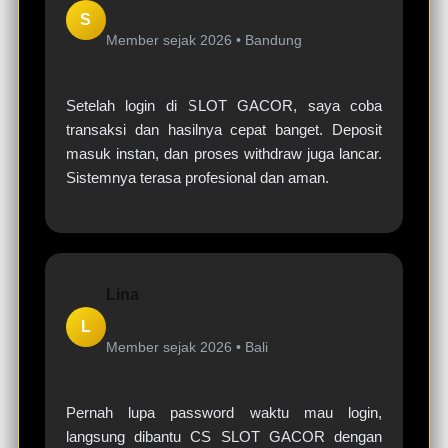
S
Member sejak 2026 •
Bandung
Setelah login di SLOT GACOR, saya coba
transaksi dan hasilnya cepat banget. Deposit
masuk instan, dan proses withdraw juga lancar.
Sistemnya terasa profesional dan aman.
Lina
L
Member sejak 2026 •
Bali
Pernah lupa password waktu mau login,
langsung dibantu CS SLOT GACOR dengan