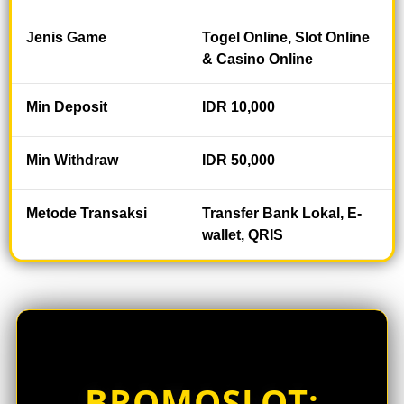
pencinta slot
yang haus
Jenis Game
Togel Online, Slot Online
akan
& Casino Online
kemenangan
maksimal
Min Deposit
IDR 10,000
V
i
Min Withdraw
IDR 50,000
e
w
l
Metode Transaksi
Transfer Bank Lokal, E-
i
wallet, QRIS
c
e
n
s
e
d
e
t
BROMOSLOT:
a