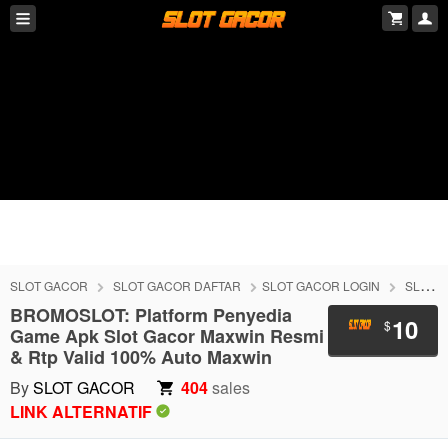
SLOT GACOR
SLOT GACOR DAFTAR
SLOT GACOR LOGIN
SLOT GACOR ALTERNATIF
BROMOSLOT: Platform Penyedia
10
$
Game Apk Slot Gacor Maxwin Resmi
& Rtp Valid 100% Auto Maxwin
By
SLOT GACOR
404
sales
LINK ALTERNATIF