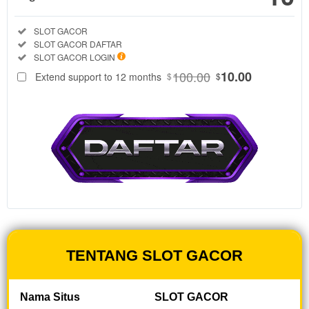
Regular
Included:
SLOT GACOR
License
Included:
SLOT GACOR DAFTAR
SELECTED
Included:
SLOT GACOR LOGIN
88
$
100.00
10.00
Extend support to 12 months
$
$
Selamat
datang di
BROMOSLOT,
platform
terdepan
yang
menghadirkan
pengalaman
bermain
game slot
online terbaik
di Indonesia.
TENTANG SLOT GACOR
Kami adalah
destinasi
utama bagi
Nama Situs
SLOT GACOR
Anda para