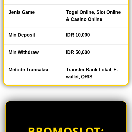
pencinta slot
yang haus
Jenis Game
Togel Online, Slot Online
akan
& Casino Online
kemenangan
maksimal
Min Deposit
IDR 10,000
V
i
Min Withdraw
IDR 50,000
e
w
l
Metode Transaksi
Transfer Bank Lokal, E-
i
wallet, QRIS
c
e
n
s
e
d
e
t
BROMOSLOT:
a