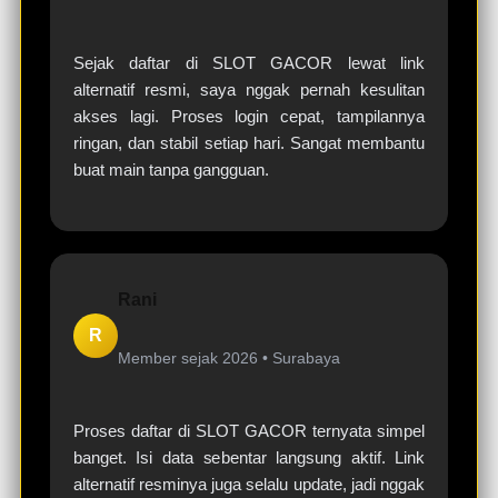
Sejak daftar di SLOT GACOR lewat link
alternatif resmi, saya nggak pernah kesulitan
akses lagi. Proses login cepat, tampilannya
ringan, dan stabil setiap hari. Sangat membantu
buat main tanpa gangguan.
Rani
R
Member sejak 2026 •
Surabaya
Proses daftar di SLOT GACOR ternyata simpel
banget. Isi data sebentar langsung aktif. Link
alternatif resminya juga selalu update, jadi nggak