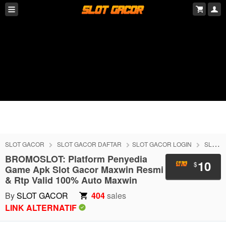
SLOT GACOR
SLOT GACOR DAFTAR
SLOT GACOR LOGIN
SLOT GACOR ALTERNATIF
BROMOSLOT: Platform Penyedia
10
$
Game Apk Slot Gacor Maxwin Resmi
& Rtp Valid 100% Auto Maxwin
By
SLOT GACOR
404
sales
LINK ALTERNATIF