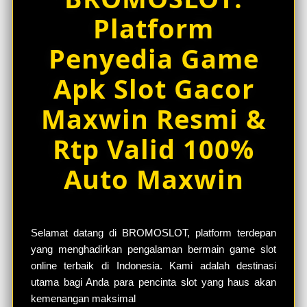
i
Platform
l
s
Penyedia Game
Apk Slot Gacor
Maxwin Resmi &
Rtp Valid 100%
Auto Maxwin
Selamat datang di BROMOSLOT, platform terdepan
yang menghadirkan pengalaman bermain game slot
online terbaik di Indonesia. Kami adalah destinasi
utama bagi Anda para pencinta slot yang haus akan
kemenangan maksimal