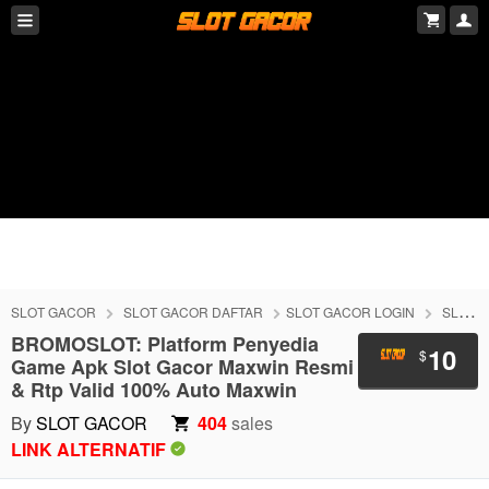
SLOT GACOR
SLOT GACOR DAFTAR
SLOT GACOR LOGIN
SLOT GACOR ALTERNATIF
BROMOSLOT: Platform Penyedia
10
$
Game Apk Slot Gacor Maxwin Resmi
& Rtp Valid 100% Auto Maxwin
By
SLOT GACOR
404
sales
LINK ALTERNATIF