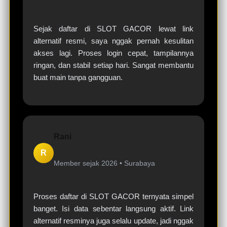
Sejak daftar di SLOT GACOR lewat link
alternatif resmi, saya nggak pernah kesulitan
akses lagi. Proses login cepat, tampilannya
ringan, dan stabil setiap hari. Sangat membantu
buat main tanpa gangguan.
Rani
R
Member sejak 2026 •
Surabaya
Proses daftar di SLOT GACOR ternyata simpel
banget. Isi data sebentar langsung aktif. Link
alternatif resminya juga selalu update, jadi nggak