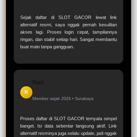
Sejak daftar di SLOT GACOR lewat link
alternatif resmi, saya nggak pernah kesulitan
akses lagi. Proses login cepat, tampilannya
ringan, dan stabil setiap hari. Sangat membantu
buat main tanpa gangguan.
Rani
R
Member sejak 2026 •
Surabaya
Proses daftar di SLOT GACOR ternyata simpel
banget. Isi data sebentar langsung aktif. Link
alternatif resminya juga selalu update, jadi nggak