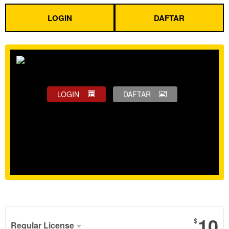
LOGIN
DAFTAR
LOGIN
DAFTAR
Show More
10
$
Regular License