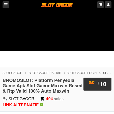
SLOT GACOR
SLOT GACOR DAFTAR
SLOT GACOR LOGIN
SLOT GACOR ALTERNATIF
BROMOSLOT: Platform Penyedia
10
$
Game Apk Slot Gacor Maxwin Resmi
& Rtp Valid 100% Auto Maxwin
By
SLOT GACOR
404
sales
LINK ALTERNATIF