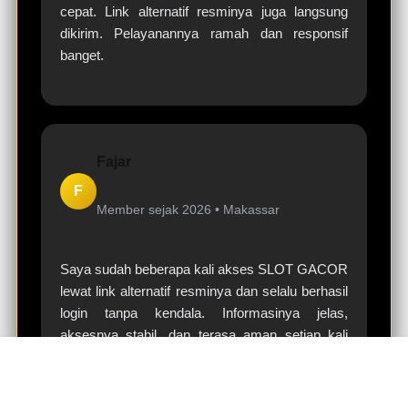
cepat. Link alternatif resminya juga langsung
dikirim. Pelayanannya ramah dan responsif
banget.
Fajar
F
Member sejak 2026 •
Makassar
Saya sudah beberapa kali akses SLOT GACOR
lewat link alternatif resminya dan selalu berhasil
login tanpa kendala. Informasinya jelas,
aksesnya stabil, dan terasa aman setiap kali
digunakan. Buat saya ini penting banget supaya
bisa main dengan tenang.