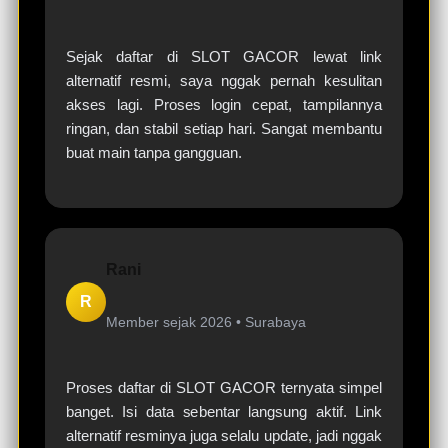
Sejak daftar di SLOT GACOR lewat link
alternatif resmi, saya nggak pernah kesulitan
akses lagi. Proses login cepat, tampilannya
ringan, dan stabil setiap hari. Sangat membantu
buat main tanpa gangguan.
Rani
R
Member sejak 2026 •
Surabaya
Proses daftar di SLOT GACOR ternyata simpel
banget. Isi data sebentar langsung aktif. Link
alternatif resminya juga selalu update, jadi nggak