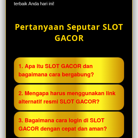
terbaik Anda hari ini!
Pertanyaan Seputar SLOT
GACOR
1. Apa itu SLOT GACOR dan
bagaimana cara bergabung?
SLOT GACOR adalah platform togel online
2. Mengapa harus menggunakan link
yang menyediakan akses daftar dan login
alternatif resmi SLOT GACOR?
melalui link alternatif resmi. Untuk
bergabung, Anda cukup mengisi formulir
Link alternatif resmi SLOT GACOR
3. Bagaimana cara login di SLOT
pendaftaran dengan data yang valid,
digunakan untuk memastikan akses tetap
GACOR dengan cepat dan aman?
membuat username serta password, lalu
stabil, aman, dan terhindar dari