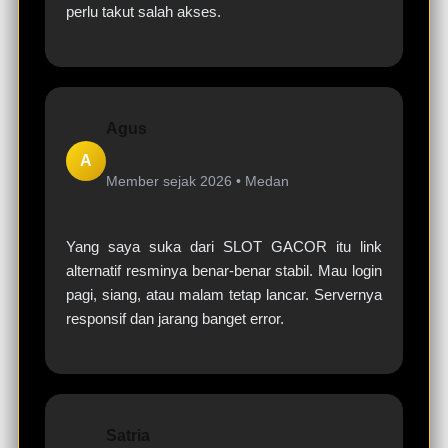
perlu takut salah akses.
Agus
A
Member sejak 2026 •
Medan
Yang saya suka dari SLOT GACOR itu link
alternatif resminya benar-benar stabil. Mau login
pagi, siang, atau malam tetap lancar. Servernya
responsif dan jarang banget error.
Satria