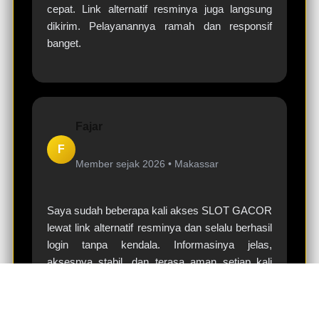
cepat. Link alternatif resminya juga langsung
dikirim. Pelayanannya ramah dan responsif
banget.
Fajar
F
Member sejak 2026 •
Makassar
Saya sudah beberapa kali akses SLOT GACOR
lewat link alternatif resminya dan selalu berhasil
login tanpa kendala. Informasinya jelas,
aksesnya stabil, dan terasa aman setiap kali
digunakan. Buat saya ini penting banget supaya
bisa main dengan tenang.