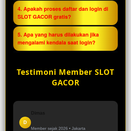
melakukan konfirmasi akun sebelum mulai
pemblokiran. Dengan menggunakan link
Untuk login, kunjungi link alternatif resmi
4. Apakah proses daftar dan login di
bermain.
resmi, Anda dapat login tanpa gangguan
SLOT GACOR, masukkan username dan
SLOT GACOR gratis?
serta menjaga keamanan data dan
password yang sudah terdaftar, lalu klik
transaksi Anda.
tombol masuk. Pastikan Anda tidak
Ya, proses pendaftaran dan login di SLOT
5. Apa yang harus dilakukan jika
membagikan data login kepada siapa pun
GACOR tidak dipungut biaya. Anda hanya
mengalami kendala saat login?
demi menjaga keamanan akun.
perlu memastikan data yang dimasukkan
benar agar proses verifikasi akun berjalan
Jika Anda mengalami kendala saat login,
lancar.
seperti lupa password atau link tidak bisa
Testimoni Member SLOT
diakses, segera hubungi layanan
pelanggan resmi SLOT GACOR yang
GACOR
tersedia 24 jam. Tim support akan
membantu memulihkan akses akun Anda
dengan cepat dan aman.
Dimas
D
Member sejak 2026 •
Jakarta