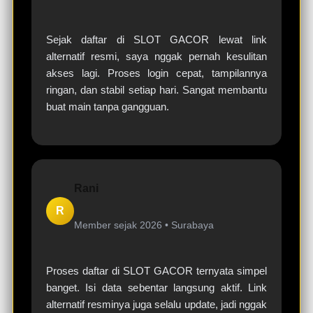
Sejak daftar di SLOT GACOR lewat link
alternatif resmi, saya nggak pernah kesulitan
akses lagi. Proses login cepat, tampilannya
ringan, dan stabil setiap hari. Sangat membantu
buat main tanpa gangguan.
Rani
R
Member sejak 2026 •
Surabaya
Proses daftar di SLOT GACOR ternyata simpel
banget. Isi data sebentar langsung aktif. Link
alternatif resminya juga selalu update, jadi nggak