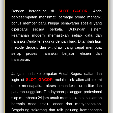
Dengan bergabung di
SLOT GACOR
, Anda
berkesempatan menikmati berbagai promo menarik,
bonus member baru, hingga penawaran spesial yang
diperbarui secara berkala. Dukungan sistem
keamanan modern memastikan setiap data dan
transaksi Anda terlindungi dengan baik. Ditambah lagi,
metode deposit dan withdraw yang cepat membuat
setiap proses transaksi berjalan efisien dan
transparan.
Jangan tunda kesempatan Anda! Segera daftar dan
login di
SLOT GACOR
melalui link alternatif resmi
untuk mendapatkan akses penuh ke seluruh fitur dan
pasaran unggulan. Tim layanan pelanggan profesional
siap membantu 24 jam untuk memastikan pengalaman
bermain Anda selalu lancar dan menyenangkan.
Bergabung sekarang dan raih peluang kemenangan