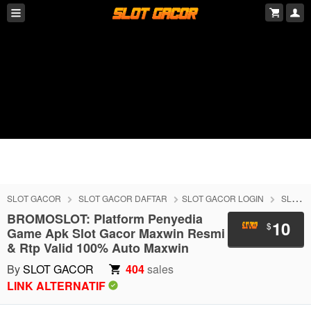
SLOT GACOR
SLOT GACOR DAFTAR
SLOT GACOR LOGIN
SLOT GACOR ALTERNATIF
BROMOSLOT: Platform Penyedia
10
$
Game Apk Slot Gacor Maxwin Resmi
& Rtp Valid 100% Auto Maxwin
By
SLOT GACOR
404
sales
LINK ALTERNATIF