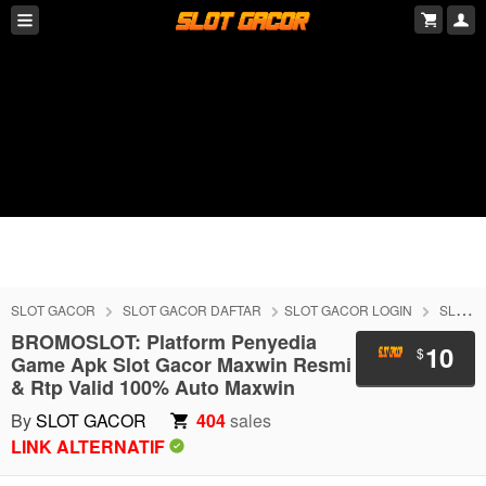
SLOT GACOR
SLOT GACOR DAFTAR
SLOT GACOR LOGIN
SLOT GACOR ALTERNATIF
BROMOSLOT: Platform Penyedia
10
$
Game Apk Slot Gacor Maxwin Resmi
& Rtp Valid 100% Auto Maxwin
By
SLOT GACOR
404
sales
LINK ALTERNATIF