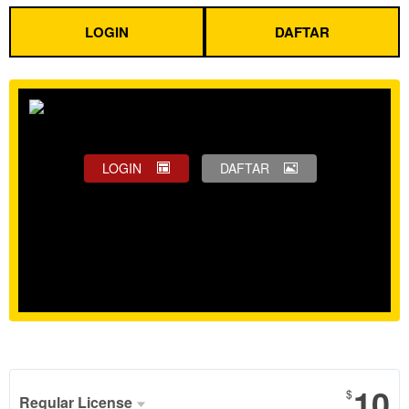
LOGIN
DAFTAR
LOGIN
DAFTAR
Show More
10
$
Regular License