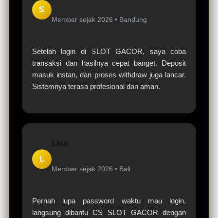
S
Member sejak 2026 •
Bandung
Setelah login di SLOT GACOR, saya coba
transaksi dan hasilnya cepat banget. Deposit
masuk instan, dan proses withdraw juga lancar.
Sistemnya terasa profesional dan aman.
Lina
L
Member sejak 2026 •
Bali
Pernah lupa password waktu mau login,
langsung dibantu CS SLOT GACOR dengan