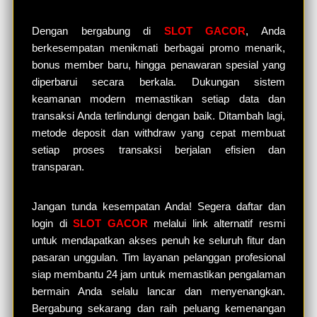
Dengan bergabung di
SLOT GACOR
, Anda
berkesempatan menikmati berbagai promo menarik,
bonus member baru, hingga penawaran spesial yang
diperbarui secara berkala. Dukungan sistem
keamanan modern memastikan setiap data dan
transaksi Anda terlindungi dengan baik. Ditambah lagi,
metode deposit dan withdraw yang cepat membuat
setiap proses transaksi berjalan efisien dan
transparan.
Jangan tunda kesempatan Anda! Segera daftar dan
login di
SLOT GACOR
melalui link alternatif resmi
untuk mendapatkan akses penuh ke seluruh fitur dan
pasaran unggulan. Tim layanan pelanggan profesional
siap membantu 24 jam untuk memastikan pengalaman
bermain Anda selalu lancar dan menyenangkan.
Bergabung sekarang dan raih peluang kemenangan