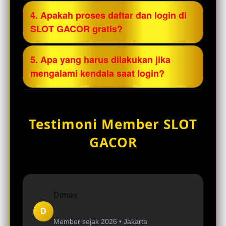
melakukan konfirmasi akun sebelum mulai
pemblokiran. Dengan menggunakan link
Untuk login, kunjungi link alternatif resmi
4. Apakah proses daftar dan login di
bermain.
resmi, Anda dapat login tanpa gangguan
SLOT GACOR, masukkan username dan
SLOT GACOR gratis?
serta menjaga keamanan data dan
password yang sudah terdaftar, lalu klik
transaksi Anda.
tombol masuk. Pastikan Anda tidak
Ya, proses pendaftaran dan login di SLOT
5. Apa yang harus dilakukan jika
membagikan data login kepada siapa pun
GACOR tidak dipungut biaya. Anda hanya
mengalami kendala saat login?
demi menjaga keamanan akun.
perlu memastikan data yang dimasukkan
benar agar proses verifikasi akun berjalan
Jika Anda mengalami kendala saat login,
lancar.
seperti lupa password atau link tidak bisa
Testimoni Member SLOT
diakses, segera hubungi layanan
pelanggan resmi SLOT GACOR yang
GACOR
tersedia 24 jam. Tim support akan
membantu memulihkan akses akun Anda
dengan cepat dan aman.
Dimas
D
Member sejak 2026 •
Jakarta