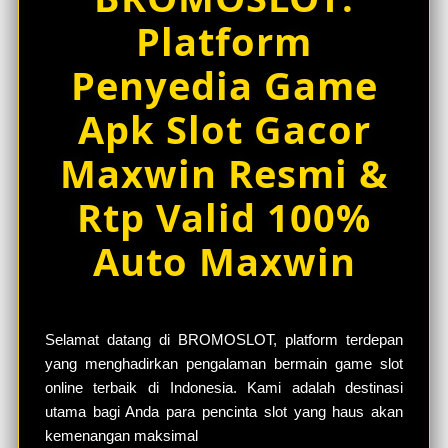
i
Platform
l
s
Penyedia Game
Apk Slot Gacor
Maxwin Resmi &
Rtp Valid 100%
Auto Maxwin
Selamat datang di BROMOSLOT, platform terdepan
yang menghadirkan pengalaman bermain game slot
online terbaik di Indonesia. Kami adalah destinasi
utama bagi Anda para pencinta slot yang haus akan
kemenangan maksimal