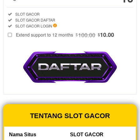
Regular
Included:
SLOT GACOR
License
Included:
SLOT GACOR DAFTAR
SELECTED
Included:
SLOT GACOR LOGIN
88
$
100.00
10.00
Extend support to 12 months
$
$
Selamat
datang di
BROMOSLOT,
platform
terdepan
yang
menghadirkan
pengalaman
bermain
game slot
online terbaik
di Indonesia.
TENTANG SLOT GACOR
Kami adalah
destinasi
utama bagi
Nama Situs
SLOT GACOR
Anda para