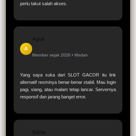
perlu takut salah akses.
Agus
A
Member sejak 2026 •
Medan
Yang saya suka dari SLOT GACOR itu link
alternatif resminya benar-benar stabil. Mau login
pagi, siang, atau malam tetap lancar. Servernya
responsif dan jarang banget error.
Satria