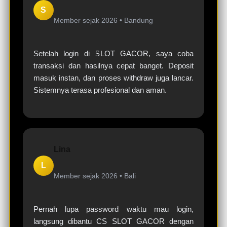
S
Member sejak 2026 •
Bandung
Setelah login di SLOT GACOR, saya coba
transaksi dan hasilnya cepat banget. Deposit
masuk instan, dan proses withdraw juga lancar.
Sistemnya terasa profesional dan aman.
Lina
L
Member sejak 2026 •
Bali
Pernah lupa password waktu mau login,
langsung dibantu CS SLOT GACOR dengan