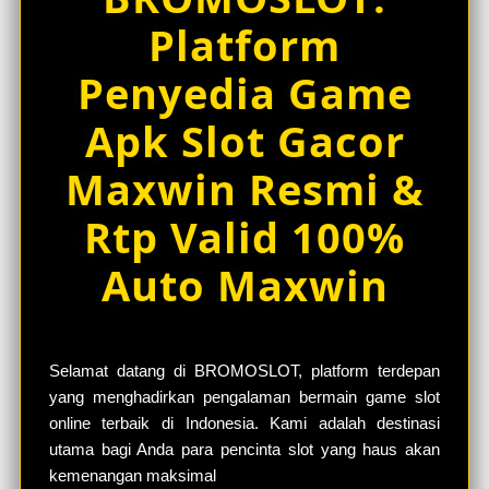
i
Platform
l
s
Penyedia Game
Apk Slot Gacor
Maxwin Resmi &
Rtp Valid 100%
Auto Maxwin
Selamat datang di BROMOSLOT, platform terdepan
yang menghadirkan pengalaman bermain game slot
online terbaik di Indonesia. Kami adalah destinasi
utama bagi Anda para pencinta slot yang haus akan
kemenangan maksimal