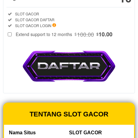
Regular
Included:
SLOT GACOR
License
Included:
SLOT GACOR DAFTAR
SELECTED
Included:
SLOT GACOR LOGIN
88
$
100.00
10.00
Extend support to 12 months
$
$
Selamat
datang di
BROMOSLOT,
platform
terdepan
yang
menghadirkan
pengalaman
bermain
game slot
online terbaik
di Indonesia.
TENTANG SLOT GACOR
Kami adalah
destinasi
utama bagi
Nama Situs
SLOT GACOR
Anda para