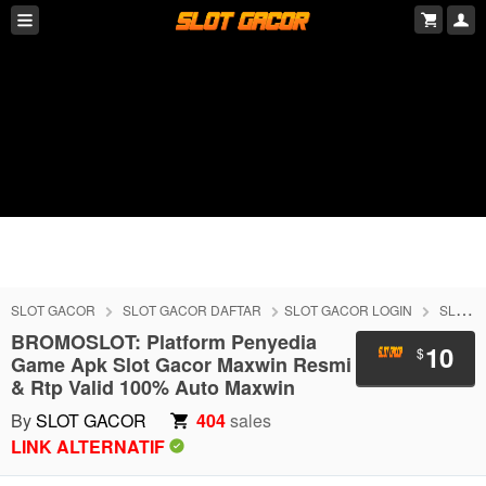
SLOT GACOR
SLOT GACOR DAFTAR
SLOT GACOR LOGIN
SLOT GACOR ALTERNATIF
BROMOSLOT: Platform Penyedia
10
$
Game Apk Slot Gacor Maxwin Resmi
& Rtp Valid 100% Auto Maxwin
By
SLOT GACOR
404
sales
LINK ALTERNATIF