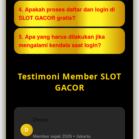
melakukan konfirmasi akun sebelum mulai
pemblokiran. Dengan menggunakan link
Untuk login, kunjungi link alternatif resmi
4. Apakah proses daftar dan login di
bermain.
resmi, Anda dapat login tanpa gangguan
SLOT GACOR, masukkan username dan
SLOT GACOR gratis?
serta menjaga keamanan data dan
password yang sudah terdaftar, lalu klik
transaksi Anda.
tombol masuk. Pastikan Anda tidak
Ya, proses pendaftaran dan login di SLOT
5. Apa yang harus dilakukan jika
membagikan data login kepada siapa pun
GACOR tidak dipungut biaya. Anda hanya
mengalami kendala saat login?
demi menjaga keamanan akun.
perlu memastikan data yang dimasukkan
benar agar proses verifikasi akun berjalan
Jika Anda mengalami kendala saat login,
lancar.
seperti lupa password atau link tidak bisa
Testimoni Member SLOT
diakses, segera hubungi layanan
pelanggan resmi SLOT GACOR yang
GACOR
tersedia 24 jam. Tim support akan
membantu memulihkan akses akun Anda
dengan cepat dan aman.
Dimas
D
Member sejak 2026 •
Jakarta