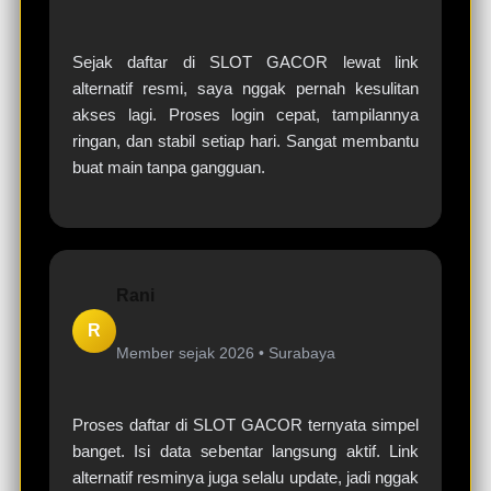
Sejak daftar di SLOT GACOR lewat link
alternatif resmi, saya nggak pernah kesulitan
akses lagi. Proses login cepat, tampilannya
ringan, dan stabil setiap hari. Sangat membantu
buat main tanpa gangguan.
Rani
R
Member sejak 2026 •
Surabaya
Proses daftar di SLOT GACOR ternyata simpel
banget. Isi data sebentar langsung aktif. Link
alternatif resminya juga selalu update, jadi nggak