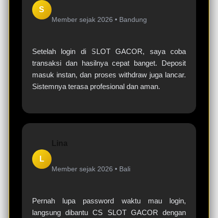
S
Member sejak 2026 •
Bandung
Setelah login di SLOT GACOR, saya coba
transaksi dan hasilnya cepat banget. Deposit
masuk instan, dan proses withdraw juga lancar.
Sistemnya terasa profesional dan aman.
Lina
L
Member sejak 2026 •
Bali
Pernah lupa password waktu mau login,
langsung dibantu CS SLOT GACOR dengan