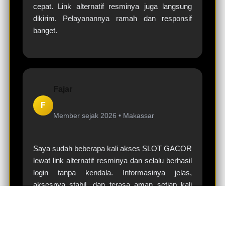
cepat. Link alternatif resminya juga langsung
dikirim. Pelayanannya ramah dan responsif
banget.
Fajar
F
Member sejak 2026 •
Makassar
Saya sudah beberapa kali akses SLOT GACOR
lewat link alternatif resminya dan selalu berhasil
login tanpa kendala. Informasinya jelas,
aksesnya stabil, dan terasa aman setiap kali
digunakan. Buat saya ini penting banget supaya
bisa main dengan tenang.