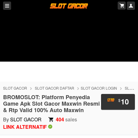
SLOT GACOR
SLOT GACOR DAFTAR
SLOT GACOR LOGIN
SLOT GACOR ALTERNATIF
BROMOSLOT: Platform Penyedia
10
$
Game Apk Slot Gacor Maxwin Resmi
& Rtp Valid 100% Auto Maxwin
By
SLOT GACOR
404
sales
LINK ALTERNATIF