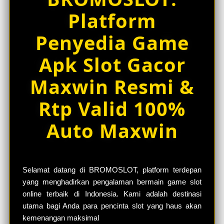
i
Platform
l
s
Penyedia Game
Apk Slot Gacor
Maxwin Resmi &
Rtp Valid 100%
Auto Maxwin
Selamat datang di BROMOSLOT, platform terdepan
yang menghadirkan pengalaman bermain game slot
online terbaik di Indonesia. Kami adalah destinasi
utama bagi Anda para pencinta slot yang haus akan
kemenangan maksimal