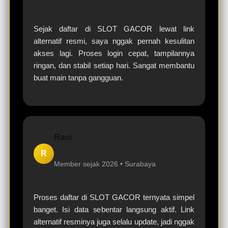
Sejak daftar di SLOT GACOR lewat link
alternatif resmi, saya nggak pernah kesulitan
akses lagi. Proses login cepat, tampilannya
ringan, dan stabil setiap hari. Sangat membantu
buat main tanpa gangguan.
Rani
R
Member sejak 2026 •
Surabaya
Proses daftar di SLOT GACOR ternyata simpel
banget. Isi data sebentar langsung aktif. Link
alternatif resminya juga selalu update, jadi nggak