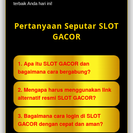
terbaik Anda hari ini!
Pertanyaan Seputar SLOT
GACOR
1. Apa itu SLOT GACOR dan
bagaimana cara bergabung?
SLOT GACOR adalah platform togel online
2. Mengapa harus menggunakan link
yang menyediakan akses daftar dan login
alternatif resmi SLOT GACOR?
melalui link alternatif resmi. Untuk
bergabung, Anda cukup mengisi formulir
Link alternatif resmi SLOT GACOR
3. Bagaimana cara login di SLOT
pendaftaran dengan data yang valid,
digunakan untuk memastikan akses tetap
GACOR dengan cepat dan aman?
membuat username serta password, lalu
stabil, aman, dan terhindar dari