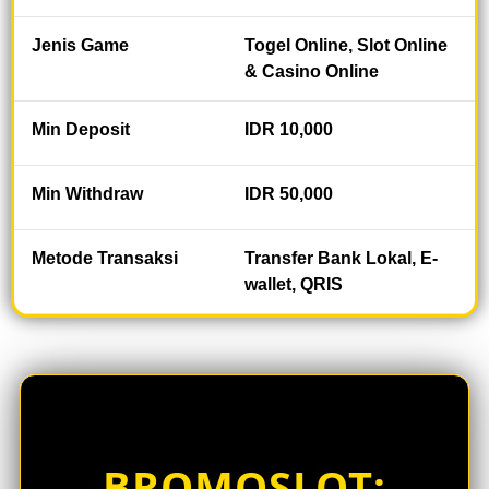
pencinta slot
yang haus
Jenis Game
Togel Online, Slot Online
akan
& Casino Online
kemenangan
maksimal
Min Deposit
IDR 10,000
V
i
Min Withdraw
IDR 50,000
e
w
l
Metode Transaksi
Transfer Bank Lokal, E-
i
wallet, QRIS
c
e
n
s
e
d
e
t
BROMOSLOT:
a