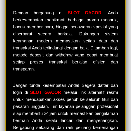
Dengan bergabung di
SLOT GACOR
, Anda
berkesempatan menikmati berbagai promo menarik,
bonus member baru, hingga penawaran spesial yang
diperbarui secara berkala. Dukungan sistem
keamanan modern memastikan setiap data dan
transaksi Anda terlindungi dengan baik. Ditambah lagi,
metode deposit dan withdraw yang cepat membuat
setiap proses transaksi berjalan efisien dan
transparan.
Jangan tunda kesempatan Anda! Segera daftar dan
login di
SLOT GACOR
melalui link alternatif resmi
untuk mendapatkan akses penuh ke seluruh fitur dan
pasaran unggulan. Tim layanan pelanggan profesional
siap membantu 24 jam untuk memastikan pengalaman
bermain Anda selalu lancar dan menyenangkan.
Bergabung sekarang dan raih peluang kemenangan