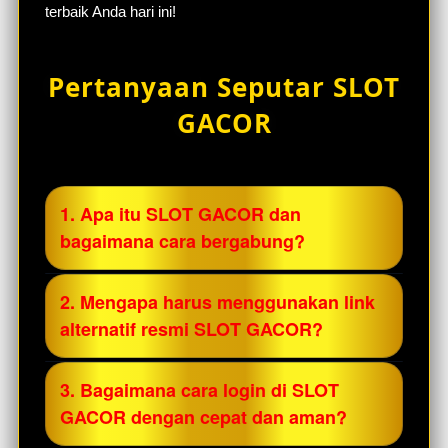
terbaik Anda hari ini!
Pertanyaan Seputar SLOT
GACOR
1. Apa itu SLOT GACOR dan
bagaimana cara bergabung?
SLOT GACOR adalah platform togel online
2. Mengapa harus menggunakan link
yang menyediakan akses daftar dan login
alternatif resmi SLOT GACOR?
melalui link alternatif resmi. Untuk
bergabung, Anda cukup mengisi formulir
Link alternatif resmi SLOT GACOR
3. Bagaimana cara login di SLOT
pendaftaran dengan data yang valid,
digunakan untuk memastikan akses tetap
GACOR dengan cepat dan aman?
membuat username serta password, lalu
stabil, aman, dan terhindar dari