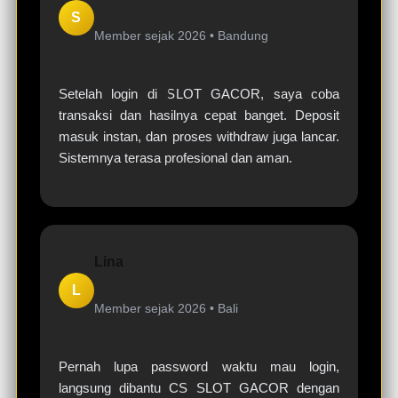
S
Member sejak 2026 •
Bandung
Setelah login di SLOT GACOR, saya coba
transaksi dan hasilnya cepat banget. Deposit
masuk instan, dan proses withdraw juga lancar.
Sistemnya terasa profesional dan aman.
Lina
L
Member sejak 2026 •
Bali
Pernah lupa password waktu mau login,
langsung dibantu CS SLOT GACOR dengan