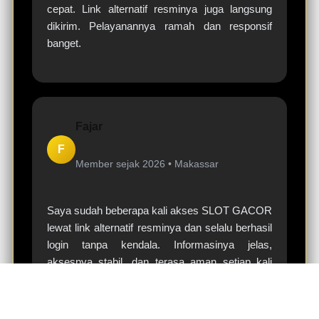
cepat. Link alternatif resminya juga langsung
dikirim. Pelayanannya ramah dan responsif
banget.
Fajar
F
Member sejak 2026 •
Makassar
Saya sudah beberapa kali akses SLOT GACOR
lewat link alternatif resminya dan selalu berhasil
login tanpa kendala. Informasinya jelas,
aksesnya stabil, dan terasa aman setiap kali
digunakan. Buat saya ini penting banget supaya
bisa main dengan tenang.