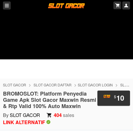
SLOT GACOR
SLOT GACOR DAFTAR
SLOT GACOR LOGIN
SLOT GACOR ALTERNATIF
BROMOSLOT: Platform Penyedia
10
$
Game Apk Slot Gacor Maxwin Resmi
& Rtp Valid 100% Auto Maxwin
By
SLOT GACOR
404
sales
LINK ALTERNATIF