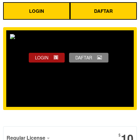
LOGIN
DAFTAR
LOGIN
DAFTAR
Show More
10
$
Regular License