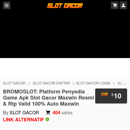
SLOT GACOR
SLOT GACOR DAFTAR
SLOT GACOR LOGIN
SLOT GACOR ALTERNATIF
BROMOSLOT: Platform Penyedia
10
$
Game Apk Slot Gacor Maxwin Resmi
& Rtp Valid 100% Auto Maxwin
By
SLOT GACOR
404
sales
LINK ALTERNATIF