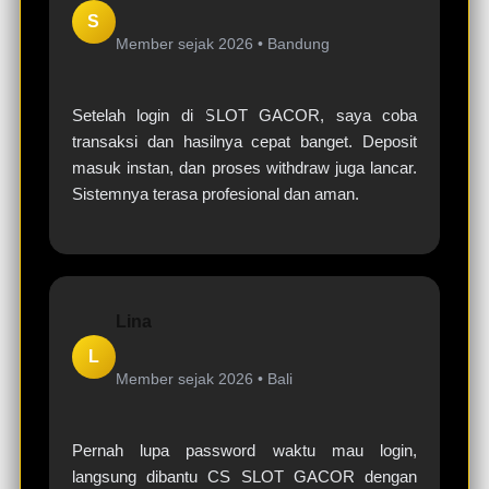
S
Member sejak 2026 •
Bandung
Setelah login di SLOT GACOR, saya coba
transaksi dan hasilnya cepat banget. Deposit
masuk instan, dan proses withdraw juga lancar.
Sistemnya terasa profesional dan aman.
Lina
L
Member sejak 2026 •
Bali
Pernah lupa password waktu mau login,
langsung dibantu CS SLOT GACOR dengan