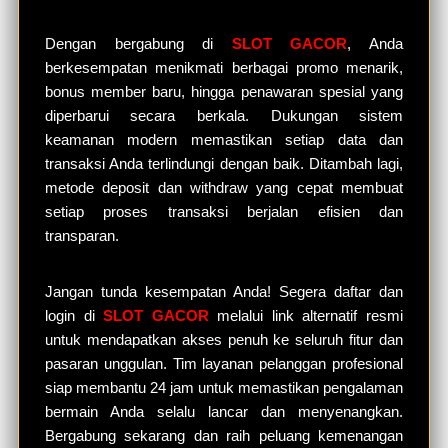
Dengan bergabung di
SLOT GACOR
, Anda
berkesempatan menikmati berbagai promo menarik,
bonus member baru, hingga penawaran spesial yang
diperbarui secara berkala. Dukungan sistem
keamanan modern memastikan setiap data dan
transaksi Anda terlindungi dengan baik. Ditambah lagi,
metode deposit dan withdraw yang cepat membuat
setiap proses transaksi berjalan efisien dan
transparan.
Jangan tunda kesempatan Anda! Segera daftar dan
login di
SLOT GACOR
melalui link alternatif resmi
untuk mendapatkan akses penuh ke seluruh fitur dan
pasaran unggulan. Tim layanan pelanggan profesional
siap membantu 24 jam untuk memastikan pengalaman
bermain Anda selalu lancar dan menyenangkan.
Bergabung sekarang dan raih peluang kemenangan