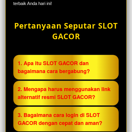
terbaik Anda hari ini!
Pertanyaan Seputar SLOT
GACOR
1. Apa itu SLOT GACOR dan
bagaimana cara bergabung?
SLOT GACOR adalah platform togel online
2. Mengapa harus menggunakan link
yang menyediakan akses daftar dan login
alternatif resmi SLOT GACOR?
melalui link alternatif resmi. Untuk
bergabung, Anda cukup mengisi formulir
Link alternatif resmi SLOT GACOR
3. Bagaimana cara login di SLOT
pendaftaran dengan data yang valid,
digunakan untuk memastikan akses tetap
GACOR dengan cepat dan aman?
membuat username serta password, lalu
stabil, aman, dan terhindar dari