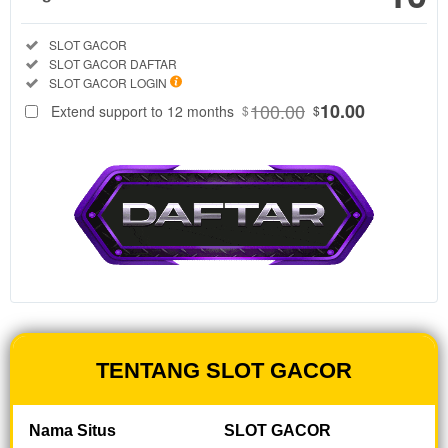
Regular
Included:
SLOT GACOR
License
Included:
SLOT GACOR DAFTAR
SELECTED
Included:
SLOT GACOR LOGIN
88
$
100.00
10.00
Extend support to 12 months
$
$
Selamat
datang di
BROMOSLOT,
platform
terdepan
yang
menghadirkan
pengalaman
bermain
game slot
online terbaik
di Indonesia.
TENTANG SLOT GACOR
Kami adalah
destinasi
utama bagi
Nama Situs
SLOT GACOR
Anda para