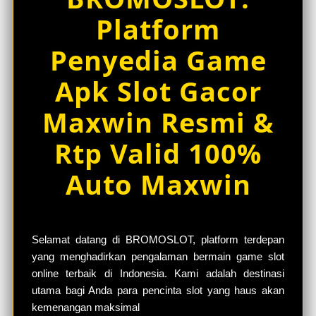
i
Platform
l
s
Penyedia Game
Apk Slot Gacor
Maxwin Resmi &
Rtp Valid 100%
Auto Maxwin
Selamat datang di BROMOSLOT, platform terdepan
yang menghadirkan pengalaman bermain game slot
online terbaik di Indonesia. Kami adalah destinasi
utama bagi Anda para pencinta slot yang haus akan
kemenangan maksimal