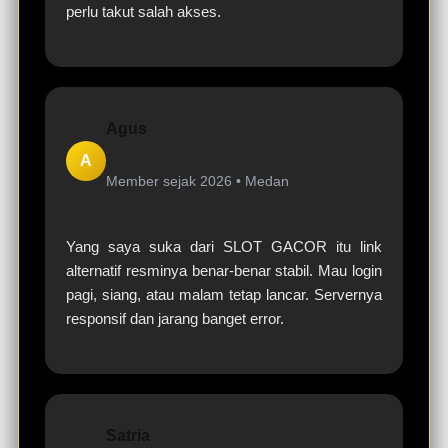
perlu takut salah akses.
Agus
A
Member sejak 2026 •
Medan
Yang saya suka dari SLOT GACOR itu link
alternatif resminya benar-benar stabil. Mau login
pagi, siang, atau malam tetap lancar. Servernya
responsif dan jarang banget error.
Satria