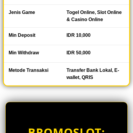
pencinta slot
yang haus
Jenis Game
Togel Online, Slot Online
akan
& Casino Online
kemenangan
maksimal
Min Deposit
IDR 10,000
V
i
Min Withdraw
IDR 50,000
e
w
l
Metode Transaksi
Transfer Bank Lokal, E-
i
wallet, QRIS
c
e
n
s
e
d
e
t
BROMOSLOT:
a