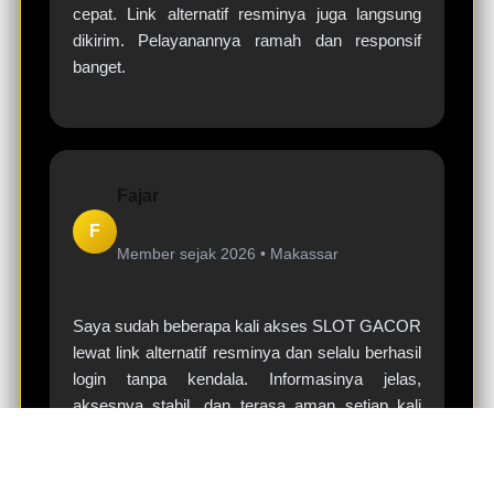
cepat. Link alternatif resminya juga langsung
dikirim. Pelayanannya ramah dan responsif
banget.
Fajar
F
Member sejak 2026 •
Makassar
Saya sudah beberapa kali akses SLOT GACOR
lewat link alternatif resminya dan selalu berhasil
login tanpa kendala. Informasinya jelas,
aksesnya stabil, dan terasa aman setiap kali
digunakan. Buat saya ini penting banget supaya
bisa main dengan tenang.