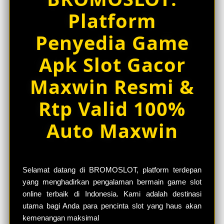
i
Platform
l
s
Penyedia Game
Apk Slot Gacor
Maxwin Resmi &
Rtp Valid 100%
Auto Maxwin
Selamat datang di BROMOSLOT, platform terdepan
yang menghadirkan pengalaman bermain game slot
online terbaik di Indonesia. Kami adalah destinasi
utama bagi Anda para pencinta slot yang haus akan
kemenangan maksimal