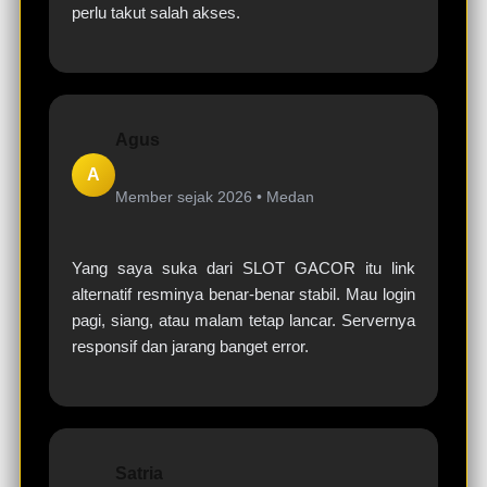
perlu takut salah akses.
Agus
A
Member sejak 2026 •
Medan
Yang saya suka dari SLOT GACOR itu link
alternatif resminya benar-benar stabil. Mau login
pagi, siang, atau malam tetap lancar. Servernya
responsif dan jarang banget error.
Satria