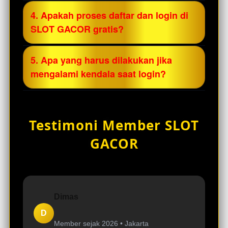
melakukan konfirmasi akun sebelum mulai
pemblokiran. Dengan menggunakan link
Untuk login, kunjungi link alternatif resmi
4. Apakah proses daftar dan login di
bermain.
resmi, Anda dapat login tanpa gangguan
SLOT GACOR, masukkan username dan
SLOT GACOR gratis?
serta menjaga keamanan data dan
password yang sudah terdaftar, lalu klik
transaksi Anda.
tombol masuk. Pastikan Anda tidak
Ya, proses pendaftaran dan login di SLOT
5. Apa yang harus dilakukan jika
membagikan data login kepada siapa pun
GACOR tidak dipungut biaya. Anda hanya
mengalami kendala saat login?
demi menjaga keamanan akun.
perlu memastikan data yang dimasukkan
benar agar proses verifikasi akun berjalan
Jika Anda mengalami kendala saat login,
lancar.
seperti lupa password atau link tidak bisa
Testimoni Member SLOT
diakses, segera hubungi layanan
pelanggan resmi SLOT GACOR yang
GACOR
tersedia 24 jam. Tim support akan
membantu memulihkan akses akun Anda
dengan cepat dan aman.
Dimas
D
Member sejak 2026 •
Jakarta