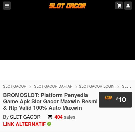
SLOT GACOR
SLOT GACOR DAFTAR
SLOT GACOR LOGIN
SLOT GACOR ALTERNATIF
BROMOSLOT: Platform Penyedia
10
$
Game Apk Slot Gacor Maxwin Resmi
& Rtp Valid 100% Auto Maxwin
By
SLOT GACOR
404
sales
LINK ALTERNATIF