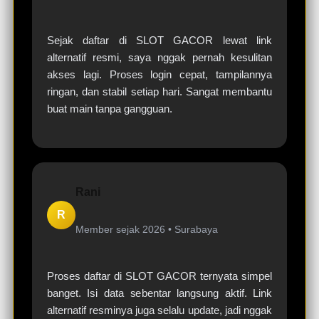
Sejak daftar di SLOT GACOR lewat link
alternatif resmi, saya nggak pernah kesulitan
akses lagi. Proses login cepat, tampilannya
ringan, dan stabil setiap hari. Sangat membantu
buat main tanpa gangguan.
Rani
R
Member sejak 2026 •
Surabaya
Proses daftar di SLOT GACOR ternyata simpel
banget. Isi data sebentar langsung aktif. Link
alternatif resminya juga selalu update, jadi nggak