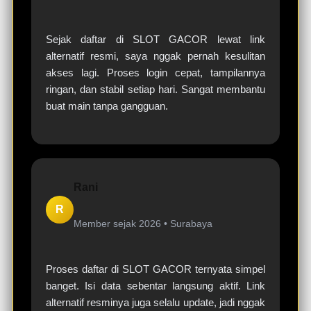
Sejak daftar di SLOT GACOR lewat link
alternatif resmi, saya nggak pernah kesulitan
akses lagi. Proses login cepat, tampilannya
ringan, dan stabil setiap hari. Sangat membantu
buat main tanpa gangguan.
Rani
R
Member sejak 2026 •
Surabaya
Proses daftar di SLOT GACOR ternyata simpel
banget. Isi data sebentar langsung aktif. Link
alternatif resminya juga selalu update, jadi nggak