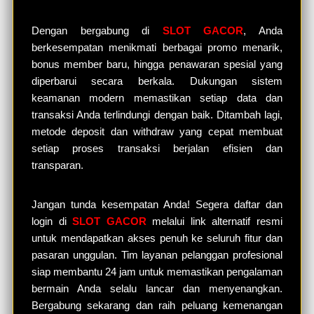
Dengan bergabung di
SLOT GACOR
, Anda
berkesempatan menikmati berbagai promo menarik,
bonus member baru, hingga penawaran spesial yang
diperbarui secara berkala. Dukungan sistem
keamanan modern memastikan setiap data dan
transaksi Anda terlindungi dengan baik. Ditambah lagi,
metode deposit dan withdraw yang cepat membuat
setiap proses transaksi berjalan efisien dan
transparan.
Jangan tunda kesempatan Anda! Segera daftar dan
login di
SLOT GACOR
melalui link alternatif resmi
untuk mendapatkan akses penuh ke seluruh fitur dan
pasaran unggulan. Tim layanan pelanggan profesional
siap membantu 24 jam untuk memastikan pengalaman
bermain Anda selalu lancar dan menyenangkan.
Bergabung sekarang dan raih peluang kemenangan