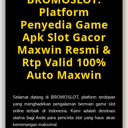
i
Platform
l
s
Penyedia Game
Apk Slot Gacor
Maxwin Resmi &
Rtp Valid 100%
Auto Maxwin
Selamat datang di BROMOSLOT, platform terdepan
yang menghadirkan pengalaman bermain game slot
online terbaik di Indonesia. Kami adalah destinasi
utama bagi Anda para pencinta slot yang haus akan
kemenangan maksimal