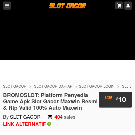
SLOT GACOR
SLOT GACOR DAFTAR
SLOT GACOR LOGIN
SLOT GACOR ALTERNATIF
BROMOSLOT: Platform Penyedia
10
$
Game Apk Slot Gacor Maxwin Resmi
& Rtp Valid 100% Auto Maxwin
By
SLOT GACOR
404
sales
LINK ALTERNATIF