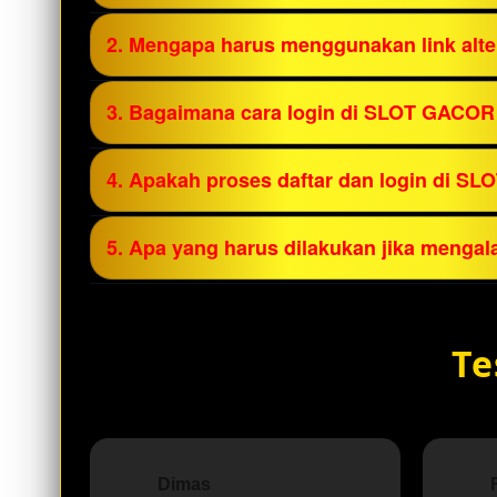
SLOT GACOR adalah platform togel online ya
2. Mengapa harus menggunakan link alt
mengisi formulir pendaftaran dengan data ya
Link alternatif resmi SLOT GACOR digunakan 
3. Bagaimana cara login di SLOT GACOR
resmi, Anda dapat login tanpa gangguan sert
Untuk login, kunjungi link alternatif resmi
4. Apakah proses daftar dan login di S
Anda tidak membagikan data login kepada si
Ya, proses pendaftaran dan login di SLOT 
5. Apa yang harus dilakukan jika mengal
verifikasi akun berjalan lancar.
Jika Anda mengalami kendala saat login, sepe
tersedia 24 jam. Tim support akan membantu
Te
Dimas