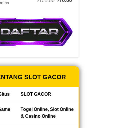
100.00
10.00
nesia. Kami adalah destinasi utama bagi
nths
 para pencinta slot yang haus akan
nangan maksimal
ENTANG SLOT GACOR
itus
SLOT GACOR
 Game
Togel Online, Slot Online
& Casino Online