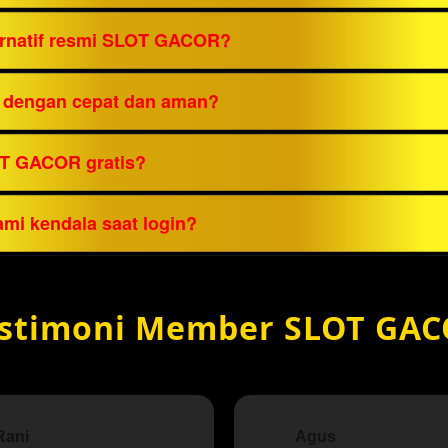
ng menyediakan akses daftar dan login melalui link al
ernatif resmi SLOT GACOR?
ng valid, membuat username serta password, lalu melakuk
untuk memastikan akses tetap stabil, aman, dan terhind
 dengan cepat dan aman?
a menjaga keamanan data dan transaksi Anda.
 SLOT GACOR, masukkan username dan password yang sudah
LOT GACOR gratis?
apa pun demi menjaga keamanan akun.
GACOR tidak dipungut biaya. Anda hanya perlu memasti
ami kendala saat login?
rti lupa password atau link tidak bisa diakses, segera hu
 memulihkan akses akun Anda dengan cepat dan aman.
stimoni Member SLOT GA
Rani
Agus