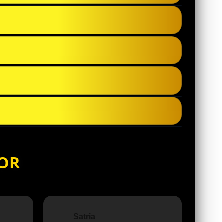
ternatif resmi. Untuk bergabung, Anda cukup
an konfirmasi akun sebelum mulai bermain.
ar dari pemblokiran. Dengan menggunakan link
 terdaftar, lalu klik tombol masuk. Pastikan
kan data yang dimasukkan benar agar proses
bungi layanan pelanggan resmi SLOT GACOR yang
COR
Satria