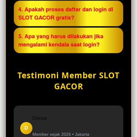
melakukan konfirmasi akun sebelum mulai
pemblokiran. Dengan menggunakan link
Untuk login, kunjungi link alternatif resmi
4. Apakah proses daftar dan login di
bermain.
resmi, Anda dapat login tanpa gangguan
SLOT GACOR, masukkan username dan
SLOT GACOR gratis?
serta menjaga keamanan data dan
password yang sudah terdaftar, lalu klik
transaksi Anda.
tombol masuk. Pastikan Anda tidak
Ya, proses pendaftaran dan login di SLOT
5. Apa yang harus dilakukan jika
membagikan data login kepada siapa pun
GACOR tidak dipungut biaya. Anda hanya
mengalami kendala saat login?
demi menjaga keamanan akun.
perlu memastikan data yang dimasukkan
benar agar proses verifikasi akun berjalan
Jika Anda mengalami kendala saat login,
lancar.
seperti lupa password atau link tidak bisa
Testimoni Member SLOT
diakses, segera hubungi layanan
pelanggan resmi SLOT GACOR yang
GACOR
tersedia 24 jam. Tim support akan
membantu memulihkan akses akun Anda
dengan cepat dan aman.
Dimas
D
Member sejak 2026 •
Jakarta