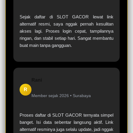
Sejak daftar di SLOT GACOR lewat link
alternatif resmi, saya nggak pernah kesulitan
akses lagi. Proses login cepat, tampilannya
ringan, dan stabil setiap hari. Sangat membantu
buat main tanpa gangguan.
Rani
R
Member sejak 2026 •
Surabaya
Proses daftar di SLOT GACOR ternyata simpel
banget. Isi data sebentar langsung aktif. Link
alternatif resminya juga selalu update, jadi nggak