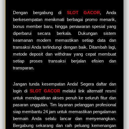
Dengan bergabung di
SLOT GACOR
, Anda
berkesempatan menikmati berbagai promo menarik,
bonus member baru, hingga penawaran spesial yang
diperbarui secara berkala. Dukungan sistem
keamanan modern memastikan setiap data dan
transaksi Anda terlindungi dengan baik. Ditambah lagi,
metode deposit dan withdraw yang cepat membuat
setiap proses transaksi berjalan efisien dan
transparan.
Jangan tunda kesempatan Anda! Segera daftar dan
login di
SLOT GACOR
melalui link alternatif resmi
untuk mendapatkan akses penuh ke seluruh fitur dan
pasaran unggulan. Tim layanan pelanggan profesional
siap membantu 24 jam untuk memastikan pengalaman
bermain Anda selalu lancar dan menyenangkan.
Bergabung sekarang dan raih peluang kemenangan