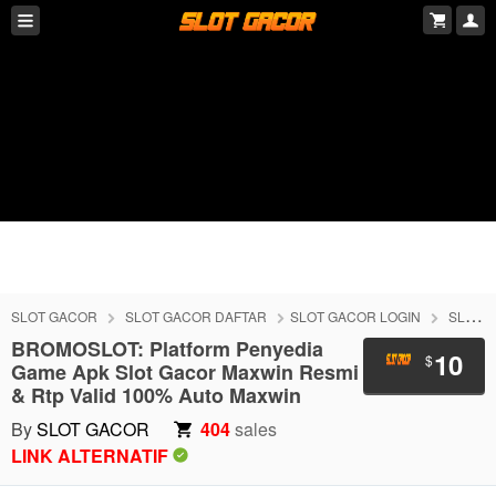
SLOT GACOR
SLOT GACOR DAFTAR
SLOT GACOR LOGIN
SLOT GACOR ALTERNATIF
BROMOSLOT: Platform Penyedia
10
$
Game Apk Slot Gacor Maxwin Resmi
& Rtp Valid 100% Auto Maxwin
By
SLOT GACOR
404
sales
LINK ALTERNATIF