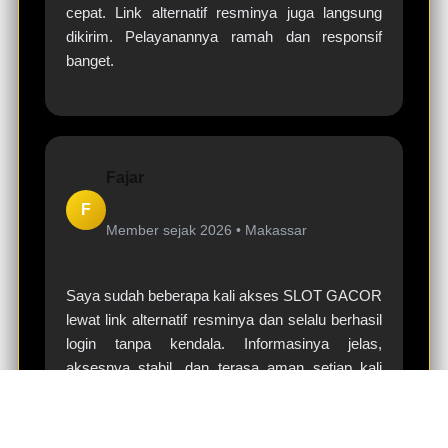
cepat. Link alternatif resminya juga langsung
dikirim. Pelayanannya ramah dan responsif
banget.
Fajar
F
Member sejak 2026 •
Makassar
Saya sudah beberapa kali akses SLOT GACOR
lewat link alternatif resminya dan selalu berhasil
login tanpa kendala. Informasinya jelas,
aksesnya stabil, dan terasa aman setiap kali
digunakan. Buat saya ini penting banget supaya
bisa main dengan tenang.