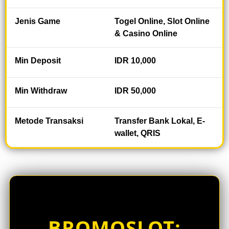
pencinta slot
yang haus
Jenis Game
Togel Online, Slot Online
akan
& Casino Online
kemenangan
maksimal
Min Deposit
IDR 10,000
V
i
Min Withdraw
IDR 50,000
e
w
l
Metode Transaksi
Transfer Bank Lokal, E-
i
wallet, QRIS
c
e
n
s
e
d
e
t
BROMOSLOT:
a