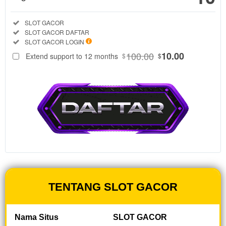
Regular
Included:
SLOT GACOR
License
Included:
SLOT GACOR DAFTAR
SELECTED
Included:
SLOT GACOR LOGIN
88
$
100.00
10.00
Extend support to 12 months
$
$
Selamat
datang di
BROMOSLOT,
platform
terdepan
yang
menghadirkan
pengalaman
bermain
game slot
online terbaik
di Indonesia.
TENTANG SLOT GACOR
Kami adalah
destinasi
utama bagi
Nama Situs
SLOT GACOR
Anda para