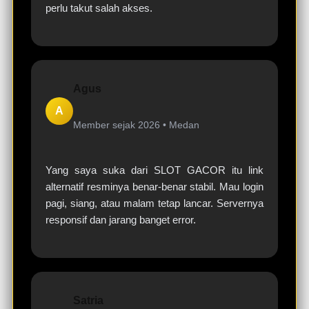
perlu takut salah akses.
Agus
A
Member sejak 2026 •
Medan
Yang saya suka dari SLOT GACOR itu link
alternatif resminya benar-benar stabil. Mau login
pagi, siang, atau malam tetap lancar. Servernya
responsif dan jarang banget error.
Satria