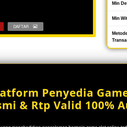
s
Min De
Min Wi
DAFTAR
Metod
Transa
atform Penyedia Game 
mi & Rtp Valid 100% 