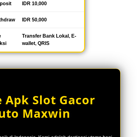
posit
IDR 10,000
thdraw
IDR 50,000
e
Transfer Bank Lokal, E-
ksi
wallet, QRIS
Apk Slot Gacor
Auto Maxwin