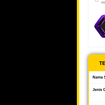
Indo
mo
Anda
keme
V
i
e
w
l
i
c
e
n
T
s
e
d
Nama S
e
t
Jenis
a
i
l