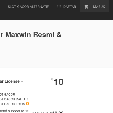
SLOT GACOR ALTERNATIF
DAFTAR
MASUK
r Maxwin Resmi &
10
$
ar License
88
lar License
$
SELECTED
luded:
OT GACOR
luded:
mat datang di BROMOSLOT, platform
OT GACOR DAFTAR
luded:
OT GACOR LOGIN
epan yang menghadirkan pengalaman
in game slot online terbaik di
tend support to 12
$
$