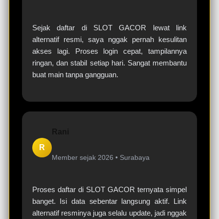
Sejak daftar di SLOT GACOR lewat link
alternatif resmi, saya nggak pernah kesulitan
akses lagi. Proses login cepat, tampilannya
ringan, dan stabil setiap hari. Sangat membantu
buat main tanpa gangguan.
Rani
R
Member sejak 2026 •
Surabaya
Proses daftar di SLOT GACOR ternyata simpel
banget. Isi data sebentar langsung aktif. Link
alternatif resminya juga selalu update, jadi nggak