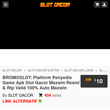
SLOT GACOR
SLOT GACOR DAFTAR
SLOT GACOR LOGIN
SLOT GACOR ALTERNATIF
BROMOSLOT: Platform Penyedia
10
$
Game Apk Slot Gacor Maxwin Resmi
& Rtp Valid 100% Auto Maxwin
By
SLOT GACOR
404
sales
LINK ALTERNATIF