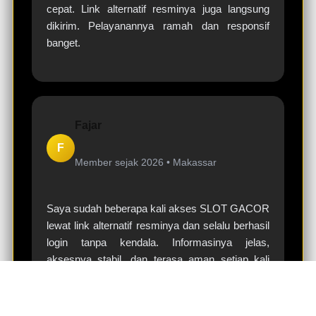
cepat. Link alternatif resminya juga langsung
dikirim. Pelayanannya ramah dan responsif
banget.
Fajar
F
Member sejak 2026 •
Makassar
Saya sudah beberapa kali akses SLOT GACOR
lewat link alternatif resminya dan selalu berhasil
login tanpa kendala. Informasinya jelas,
aksesnya stabil, dan terasa aman setiap kali
digunakan. Buat saya ini penting banget supaya
bisa main dengan tenang.