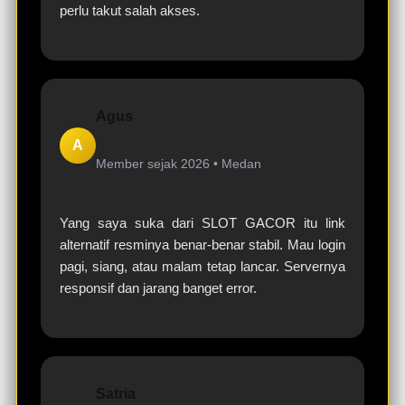
perlu takut salah akses.
Agus
A
Member sejak 2026 •
Medan
Yang saya suka dari SLOT GACOR itu link
alternatif resminya benar-benar stabil. Mau login
pagi, siang, atau malam tetap lancar. Servernya
responsif dan jarang banget error.
Satria