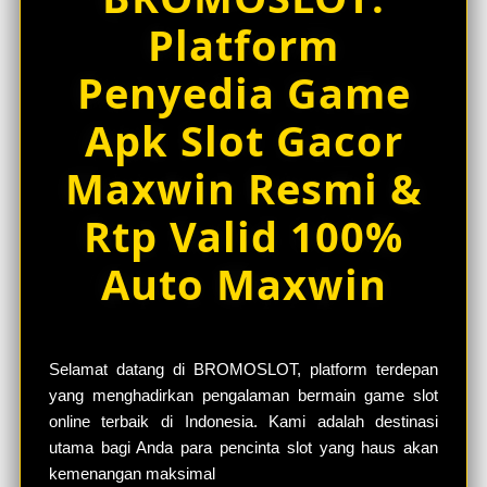
i
Platform
l
s
Penyedia Game
Apk Slot Gacor
Maxwin Resmi &
Rtp Valid 100%
Auto Maxwin
Selamat datang di BROMOSLOT, platform terdepan
yang menghadirkan pengalaman bermain game slot
online terbaik di Indonesia. Kami adalah destinasi
utama bagi Anda para pencinta slot yang haus akan
kemenangan maksimal