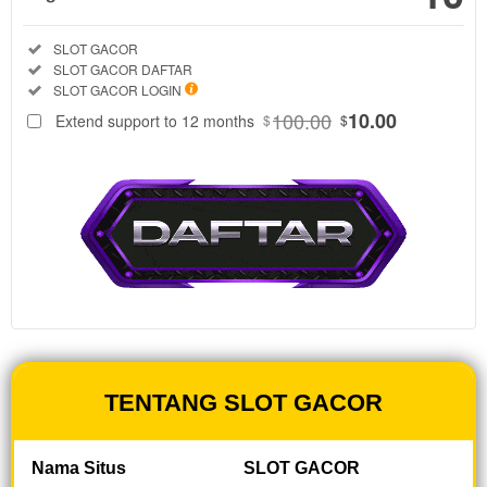
Regular
Included:
SLOT GACOR
License
Included:
SLOT GACOR DAFTAR
SELECTED
Included:
SLOT GACOR LOGIN
88
$
100.00
10.00
Extend support to 12 months
$
$
Selamat
datang di
BROMOSLOT,
platform
terdepan
yang
menghadirkan
pengalaman
bermain
game slot
online terbaik
di Indonesia.
TENTANG SLOT GACOR
Kami adalah
destinasi
utama bagi
Nama Situs
SLOT GACOR
Anda para