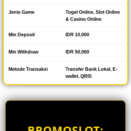
pencinta slot
yang haus
Jenis Game
Togel Online, Slot Online
akan
& Casino Online
kemenangan
maksimal
Min Deposit
IDR 10,000
V
i
Min Withdraw
IDR 50,000
e
w
l
Metode Transaksi
Transfer Bank Lokal, E-
i
wallet, QRIS
c
e
n
s
e
d
e
t
BROMOSLOT:
a