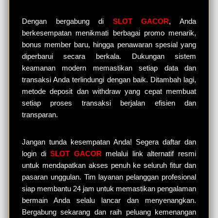
Dengan bergabung di
SLOT GACOR
, Anda
berkesempatan menikmati berbagai promo menarik,
bonus member baru, hingga penawaran spesial yang
diperbarui secara berkala. Dukungan sistem
keamanan modern memastikan setiap data dan
transaksi Anda terlindungi dengan baik. Ditambah lagi,
metode deposit dan withdraw yang cepat membuat
setiap proses transaksi berjalan efisien dan
transparan.
Jangan tunda kesempatan Anda! Segera daftar dan
login di
SLOT GACOR
melalui link alternatif resmi
untuk mendapatkan akses penuh ke seluruh fitur dan
pasaran unggulan. Tim layanan pelanggan profesional
siap membantu 24 jam untuk memastikan pengalaman
bermain Anda selalu lancar dan menyenangkan.
Bergabung sekarang dan raih peluang kemenangan