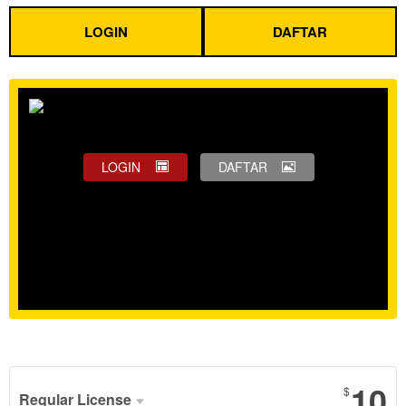
LOGIN
DAFTAR
LOGIN
DAFTAR
Show More
10
$
Regular License