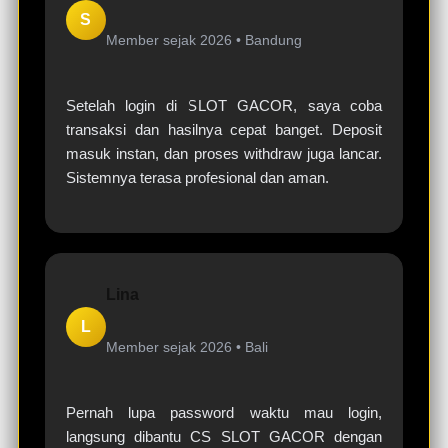
S
Member sejak 2026 •
Bandung
Setelah login di SLOT GACOR, saya coba
transaksi dan hasilnya cepat banget. Deposit
masuk instan, dan proses withdraw juga lancar.
Sistemnya terasa profesional dan aman.
Lina
L
Member sejak 2026 •
Bali
Pernah lupa password waktu mau login,
langsung dibantu CS SLOT GACOR dengan