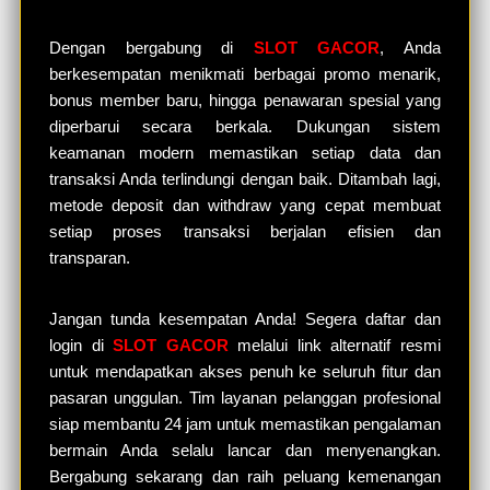
Dengan bergabung di
SLOT GACOR
, Anda
berkesempatan menikmati berbagai promo menarik,
bonus member baru, hingga penawaran spesial yang
diperbarui secara berkala. Dukungan sistem
keamanan modern memastikan setiap data dan
transaksi Anda terlindungi dengan baik. Ditambah lagi,
metode deposit dan withdraw yang cepat membuat
setiap proses transaksi berjalan efisien dan
transparan.
Jangan tunda kesempatan Anda! Segera daftar dan
login di
SLOT GACOR
melalui link alternatif resmi
untuk mendapatkan akses penuh ke seluruh fitur dan
pasaran unggulan. Tim layanan pelanggan profesional
siap membantu 24 jam untuk memastikan pengalaman
bermain Anda selalu lancar dan menyenangkan.
Bergabung sekarang dan raih peluang kemenangan