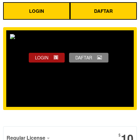
LOGIN
DAFTAR
LOGIN
DAFTAR
Show More
10
$
Regular License