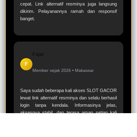
cepat. Link alternatif resminya juga langsung
dikirim. Pelayanannya ramah dan responsif
banget.
Fajar
F
Member sejak 2026 •
Makassar
Saya sudah beberapa kali akses SLOT GACOR
lewat link alternatif resminya dan selalu berhasil
login tanpa kendala. Informasinya jelas,
aksesnya stabil, dan terasa aman setiap kali
digunakan. Buat saya ini penting banget supaya
bisa main dengan tenang.