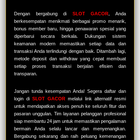
Dengan bergabung di
SLOT GACOR
, Anda
berkesempatan menikmati berbagai promo menarik,
bonus member baru, hingga penawaran spesial yang
diperbarui secara berkala. Dukungan sistem
keamanan modern memastikan setiap data dan
transaksi Anda terlindungi dengan baik. Ditambah lagi,
metode deposit dan withdraw yang cepat membuat
setiap proses transaksi berjalan efisien dan
transparan.
Jangan tunda kesempatan Anda! Segera daftar dan
login di
SLOT GACOR
melalui link alternatif resmi
untuk mendapatkan akses penuh ke seluruh fitur dan
pasaran unggulan. Tim layanan pelanggan profesional
siap membantu 24 jam untuk memastikan pengalaman
bermain Anda selalu lancar dan menyenangkan.
Bergabung sekarang dan raih peluang kemenangan