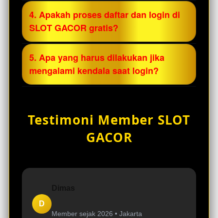
melakukan konfirmasi akun sebelum mulai
pemblokiran. Dengan menggunakan link
Untuk login, kunjungi link alternatif resmi
4. Apakah proses daftar dan login di
bermain.
resmi, Anda dapat login tanpa gangguan
SLOT GACOR, masukkan username dan
SLOT GACOR gratis?
serta menjaga keamanan data dan
password yang sudah terdaftar, lalu klik
transaksi Anda.
tombol masuk. Pastikan Anda tidak
Ya, proses pendaftaran dan login di SLOT
5. Apa yang harus dilakukan jika
membagikan data login kepada siapa pun
GACOR tidak dipungut biaya. Anda hanya
mengalami kendala saat login?
demi menjaga keamanan akun.
perlu memastikan data yang dimasukkan
benar agar proses verifikasi akun berjalan
Jika Anda mengalami kendala saat login,
lancar.
seperti lupa password atau link tidak bisa
Testimoni Member SLOT
diakses, segera hubungi layanan
pelanggan resmi SLOT GACOR yang
GACOR
tersedia 24 jam. Tim support akan
membantu memulihkan akses akun Anda
dengan cepat dan aman.
Dimas
D
Member sejak 2026 •
Jakarta