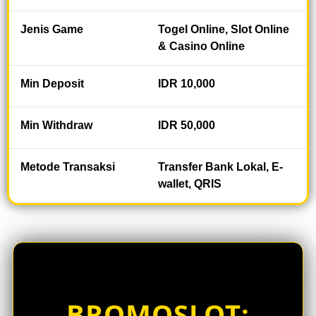
pencinta slot
yang haus
Jenis Game
Togel Online, Slot Online
akan
& Casino Online
kemenangan
maksimal
Min Deposit
IDR 10,000
V
i
Min Withdraw
IDR 50,000
e
w
l
Metode Transaksi
Transfer Bank Lokal, E-
i
wallet, QRIS
c
e
n
s
e
d
e
t
BROMOSLOT:
a