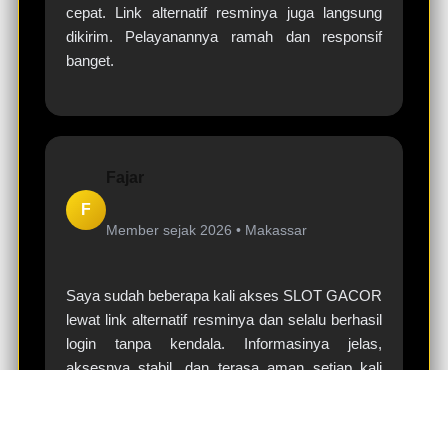
cepat. Link alternatif resminya juga langsung
dikirim. Pelayanannya ramah dan responsif
banget.
Fajar
F
Member sejak 2026 •
Makassar
Saya sudah beberapa kali akses SLOT GACOR
lewat link alternatif resminya dan selalu berhasil
login tanpa kendala. Informasinya jelas,
aksesnya stabil, dan terasa aman setiap kali
digunakan. Buat saya ini penting banget supaya
bisa main dengan tenang.