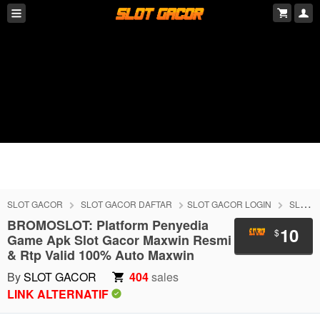
SLOT GACOR
SLOT GACOR DAFTAR
SLOT GACOR LOGIN
SLOT GACOR ALTERNATIF
BROMOSLOT: Platform Penyedia
10
$
Game Apk Slot Gacor Maxwin Resmi
& Rtp Valid 100% Auto Maxwin
By
SLOT GACOR
404
sales
LINK ALTERNATIF