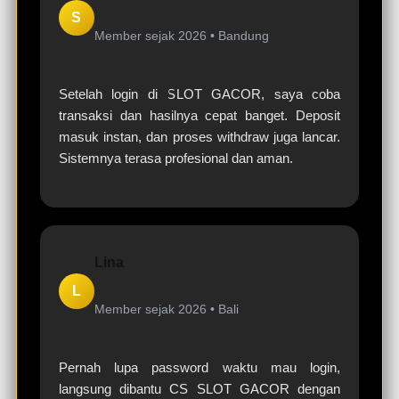
S
Member sejak 2026 •
Bandung
Setelah login di SLOT GACOR, saya coba
transaksi dan hasilnya cepat banget. Deposit
masuk instan, dan proses withdraw juga lancar.
Sistemnya terasa profesional dan aman.
Lina
L
Member sejak 2026 •
Bali
Pernah lupa password waktu mau login,
langsung dibantu CS SLOT GACOR dengan