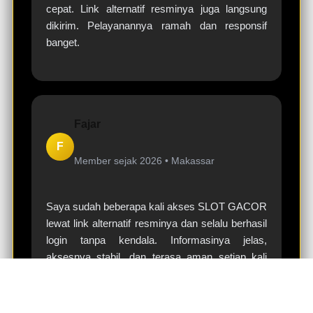
cepat. Link alternatif resminya juga langsung
dikirim. Pelayanannya ramah dan responsif
banget.
Fajar
F
Member sejak 2026 •
Makassar
Saya sudah beberapa kali akses SLOT GACOR
lewat link alternatif resminya dan selalu berhasil
login tanpa kendala. Informasinya jelas,
aksesnya stabil, dan terasa aman setiap kali
digunakan. Buat saya ini penting banget supaya
bisa main dengan tenang.