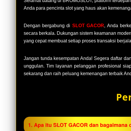
Selamat datang di BROMOSLOT, platform terdepan y
Anda para pencinta slot yang haus akan kemenan
Dengan bergabung di
SLOT GACOR
, Anda berk
secara berkala. Dukungan sistem keamanan modern 
yang cepat membuat setiap proses transaksi berjala
Jangan tunda kesempatan Anda! Segera daftar dan
unggulan. Tim layanan pelanggan profesional s
sekarang dan raih peluang kemenangan terbaik Anda
Pe
1. Apa itu SLOT GACOR dan bagaimana 