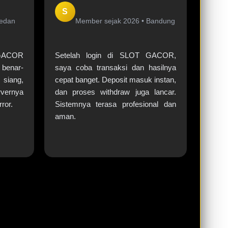
S
edan
Member sejak 2026 •
Bandung
 GACOR
Setelah login di SLOT GACOR,
 benar-
saya coba transaksi dan hasilnya
 siang,
cepat banget. Deposit masuk instan,
rvernya
dan proses withdraw juga lancar.
ror.
Sistemnya terasa profesional dan
aman.