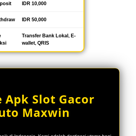
posit
IDR 10,000
thdraw
IDR 50,000
e
Transfer Bank Lokal, E-
ksi
wallet, QRIS
Apk Slot Gacor
Auto Maxwin