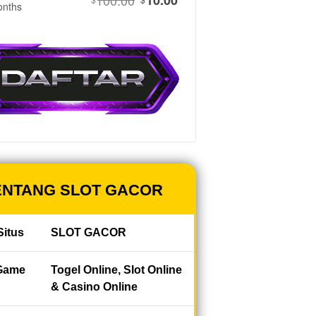
100.00
10.00
nesia. Kami adalah destinasi utama bagi
nths
 para pencinta slot yang haus akan
nangan maksimal
ENTANG SLOT GACOR
itus
SLOT GACOR
 Game
Togel Online, Slot Online
& Casino Online