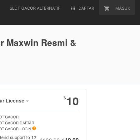
SLOT GACOR ALTERNATIF
DAFTAR
MASUK
r Maxwin Resmi &
10
$
ar License
88
lar License
$
SELECTED
luded:
OT GACOR
luded:
mat datang di BROMOSLOT, platform
OT GACOR DAFTAR
luded:
OT GACOR LOGIN
epan yang menghadirkan pengalaman
in game slot online terbaik di
tend support to 12
$
$