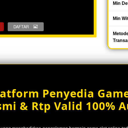
s
Min De
Min Wi
DAFTAR
Metod
Transa
atform Penyedia Game 
mi & Rtp Valid 100% 