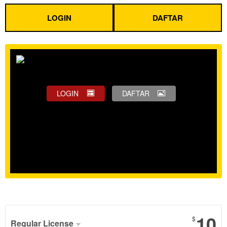
LOGIN
DAFTAR
LOGIN
DAFTAR
Show More
10
$
Regular License