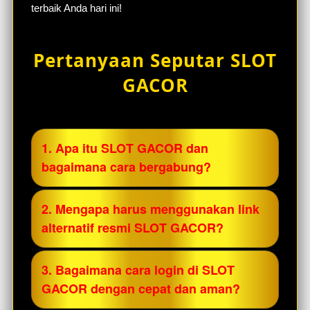
terbaik Anda hari ini!
Pertanyaan Seputar SLOT
GACOR
1. Apa itu SLOT GACOR dan
bagaimana cara bergabung?
SLOT GACOR adalah platform togel online
2. Mengapa harus menggunakan link
yang menyediakan akses daftar dan login
alternatif resmi SLOT GACOR?
melalui link alternatif resmi. Untuk
bergabung, Anda cukup mengisi formulir
Link alternatif resmi SLOT GACOR
3. Bagaimana cara login di SLOT
pendaftaran dengan data yang valid,
digunakan untuk memastikan akses tetap
GACOR dengan cepat dan aman?
membuat username serta password, lalu
stabil, aman, dan terhindar dari