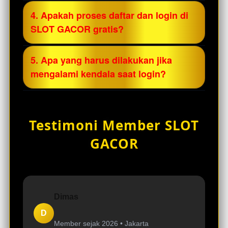
melakukan konfirmasi akun sebelum mulai
pemblokiran. Dengan menggunakan link
Untuk login, kunjungi link alternatif resmi
4. Apakah proses daftar dan login di
bermain.
resmi, Anda dapat login tanpa gangguan
SLOT GACOR, masukkan username dan
SLOT GACOR gratis?
serta menjaga keamanan data dan
password yang sudah terdaftar, lalu klik
transaksi Anda.
tombol masuk. Pastikan Anda tidak
Ya, proses pendaftaran dan login di SLOT
5. Apa yang harus dilakukan jika
membagikan data login kepada siapa pun
GACOR tidak dipungut biaya. Anda hanya
mengalami kendala saat login?
demi menjaga keamanan akun.
perlu memastikan data yang dimasukkan
benar agar proses verifikasi akun berjalan
Jika Anda mengalami kendala saat login,
lancar.
seperti lupa password atau link tidak bisa
Testimoni Member SLOT
diakses, segera hubungi layanan
pelanggan resmi SLOT GACOR yang
GACOR
tersedia 24 jam. Tim support akan
membantu memulihkan akses akun Anda
dengan cepat dan aman.
Dimas
D
Member sejak 2026 •
Jakarta