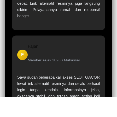
cepat. Link alternatif resminya juga langsung
dikirim. Pelayanannya ramah dan responsif
banget.
Fajar
F
Member sejak 2026 •
Makassar
Saya sudah beberapa kali akses SLOT GACOR
lewat link alternatif resminya dan selalu berhasil
login tanpa kendala. Informasinya jelas,
aksesnya stabil, dan terasa aman setiap kali
digunakan. Buat saya ini penting banget supaya
bisa main dengan tenang.