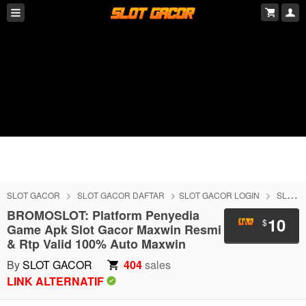
SLOT GACOR
SLOT GACOR DAFTAR
SLOT GACOR LOGIN
SLOT GACOR ALTERNATIF
BROMOSLOT: Platform Penyedia
10
$
Game Apk Slot Gacor Maxwin Resmi
& Rtp Valid 100% Auto Maxwin
By
SLOT GACOR
404
sales
LINK ALTERNATIF