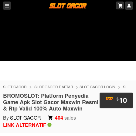
SLOT GACOR
SLOT GACOR DAFTAR
SLOT GACOR LOGIN
SLOT GACOR ALTERNATIF
BROMOSLOT: Platform Penyedia
10
$
Game Apk Slot Gacor Maxwin Resmi
& Rtp Valid 100% Auto Maxwin
By
SLOT GACOR
404
sales
LINK ALTERNATIF