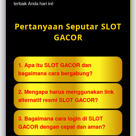
terbaik Anda hari ini!
Pertanyaan Seputar SLOT
GACOR
1. Apa itu SLOT GACOR dan
bagaimana cara bergabung?
SLOT GACOR adalah platform togel online
2. Mengapa harus menggunakan link
yang menyediakan akses daftar dan login
alternatif resmi SLOT GACOR?
melalui link alternatif resmi. Untuk
bergabung, Anda cukup mengisi formulir
Link alternatif resmi SLOT GACOR
3. Bagaimana cara login di SLOT
pendaftaran dengan data yang valid,
digunakan untuk memastikan akses tetap
GACOR dengan cepat dan aman?
membuat username serta password, lalu
stabil, aman, dan terhindar dari