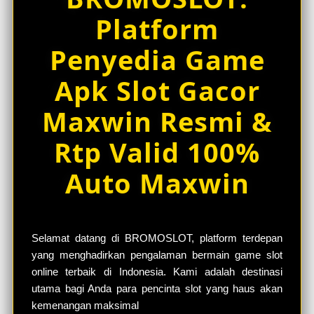
i
Platform
l
s
Penyedia Game
Apk Slot Gacor
Maxwin Resmi &
Rtp Valid 100%
Auto Maxwin
Selamat datang di BROMOSLOT, platform terdepan
yang menghadirkan pengalaman bermain game slot
online terbaik di Indonesia. Kami adalah destinasi
utama bagi Anda para pencinta slot yang haus akan
kemenangan maksimal