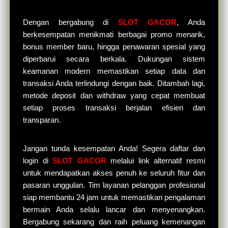
Dengan bergabung di
SLOT GACOR
, Anda
berkesempatan menikmati berbagai promo menarik,
bonus member baru, hingga penawaran spesial yang
diperbarui secara berkala. Dukungan sistem
keamanan modern memastikan setiap data dan
transaksi Anda terlindungi dengan baik. Ditambah lagi,
metode deposit dan withdraw yang cepat membuat
setiap proses transaksi berjalan efisien dan
transparan.
Jangan tunda kesempatan Anda! Segera daftar dan
login di
SLOT GACOR
melalui link alternatif resmi
untuk mendapatkan akses penuh ke seluruh fitur dan
pasaran unggulan. Tim layanan pelanggan profesional
siap membantu 24 jam untuk memastikan pengalaman
bermain Anda selalu lancar dan menyenangkan.
Bergabung sekarang dan raih peluang kemenangan