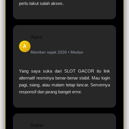
perlu takut salah akses.
Agus
A
Member sejak 2026 •
Medan
Yang saya suka dari SLOT GACOR itu link
alternatif resminya benar-benar stabil. Mau login
pagi, siang, atau malam tetap lancar. Servernya
responsif dan jarang banget error.
Satria