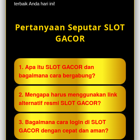
terbaik Anda hari ini!
Pertanyaan Seputar SLOT
GACOR
1. Apa itu SLOT GACOR dan
bagaimana cara bergabung?
SLOT GACOR adalah platform togel online
2. Mengapa harus menggunakan link
yang menyediakan akses daftar dan login
alternatif resmi SLOT GACOR?
melalui link alternatif resmi. Untuk
bergabung, Anda cukup mengisi formulir
Link alternatif resmi SLOT GACOR
3. Bagaimana cara login di SLOT
pendaftaran dengan data yang valid,
digunakan untuk memastikan akses tetap
GACOR dengan cepat dan aman?
membuat username serta password, lalu
stabil, aman, dan terhindar dari