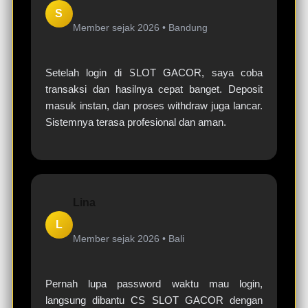
S
Member sejak 2026 •
Bandung
Setelah login di SLOT GACOR, saya coba
transaksi dan hasilnya cepat banget. Deposit
masuk instan, dan proses withdraw juga lancar.
Sistemnya terasa profesional dan aman.
Lina
L
Member sejak 2026 •
Bali
Pernah lupa password waktu mau login,
langsung dibantu CS SLOT GACOR dengan