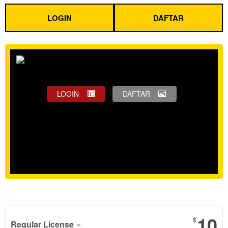
LOGIN
DAFTAR
LOGIN
DAFTAR
Show More
10
$
Regular License