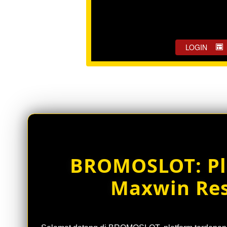
LOGIN
BROMOSLOT: Pl
Maxwin Res