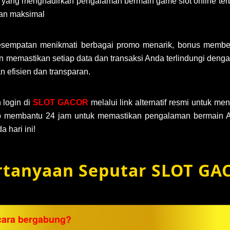
ang menghadirkan pengalaman bermain game slot online terba
gan maksimal
esempatan menikmati berbagai promo menarik, bonus member
memastikan setiap data dan transaksi Anda terlindungi dengan
n efisien dan transparan.
 login di
SLOT GACOR
melalui link alternatif resmi untuk m
iap membantu 24 jam untuk memastikan pengalaman bermain 
 hari ini!
rtanyaan Seputar SLOT GA
cara bergabung?