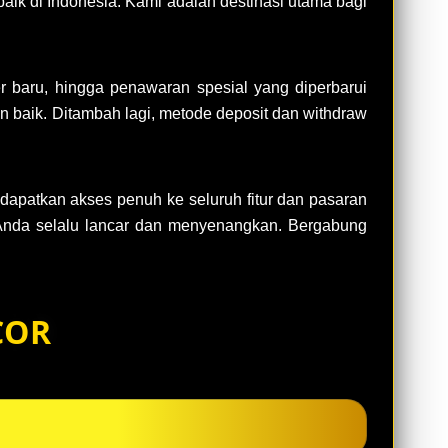
ik di Indonesia. Kami adalah destinasi utama bagi
 baru, hingga penawaran spesial yang diperbarui
 baik. Ditambah lagi, metode deposit dan withdraw
endapatkan akses penuh ke seluruh fitur dan pasaran
Anda selalu lancar dan menyenangkan. Bergabung
COR