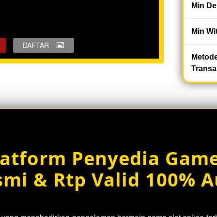
s
Min De
Min Wi
DAFTAR
Metod
Transa
atform Penyedia Game 
mi & Rtp Valid 100% 