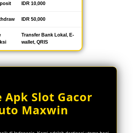
posit
IDR 10,000
thdraw
IDR 50,000
e
Transfer Bank Lokal, E-
ksi
wallet, QRIS
Apk Slot Gacor
Auto Maxwin