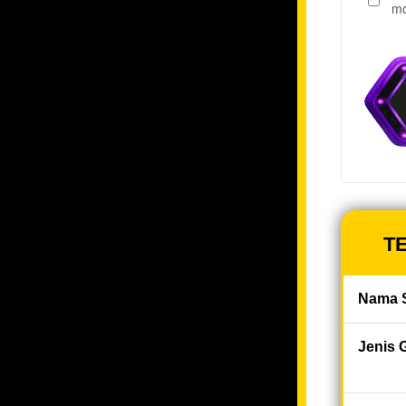
Indo
mo
Anda
keme
V
i
e
w
l
i
c
e
n
T
s
e
d
Nama S
e
t
Jenis
a
i
l