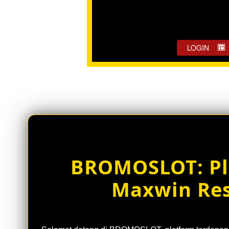
LOGIN
BROMOSLOT: Pl
Maxwin Res