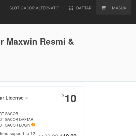
SLOT GACOR ALTERNATIF
DAFTAR
MASUK
r Maxwin Resmi &
10
$
ar License
88
lar License
$
SELECTED
luded:
OT GACOR
luded:
mat datang di BROMOSLOT, platform
OT GACOR DAFTAR
luded:
OT GACOR LOGIN
epan yang menghadirkan pengalaman
in game slot online terbaik di
tend support to 12
$
$