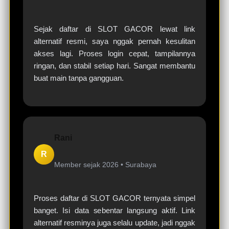
Sejak daftar di SLOT GACOR lewat link
alternatif resmi, saya nggak pernah kesulitan
akses lagi. Proses login cepat, tampilannya
ringan, dan stabil setiap hari. Sangat membantu
buat main tanpa gangguan.
Rani
R
Member sejak 2026 •
Surabaya
Proses daftar di SLOT GACOR ternyata simpel
banget. Isi data sebentar langsung aktif. Link
alternatif resminya juga selalu update, jadi nggak