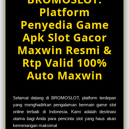
i
Platform
l
s
Penyedia Game
Apk Slot Gacor
Maxwin Resmi &
Rtp Valid 100%
Auto Maxwin
Selamat datang di BROMOSLOT, platform terdepan
yang menghadirkan pengalaman bermain game slot
online terbaik di Indonesia. Kami adalah destinasi
utama bagi Anda para pencinta slot yang haus akan
kemenangan maksimal