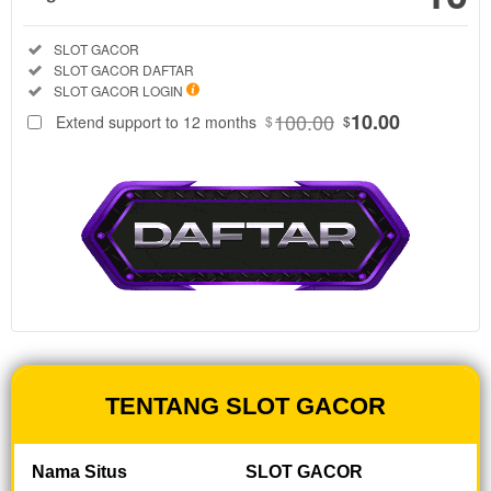
Regular
Included:
SLOT GACOR
License
Included:
SLOT GACOR DAFTAR
SELECTED
Included:
SLOT GACOR LOGIN
88
$
100.00
10.00
Extend support to 12 months
$
$
Selamat
datang di
BROMOSLOT,
platform
terdepan
yang
menghadirkan
pengalaman
bermain
game slot
online terbaik
di Indonesia.
TENTANG SLOT GACOR
Kami adalah
destinasi
utama bagi
Nama Situs
SLOT GACOR
Anda para