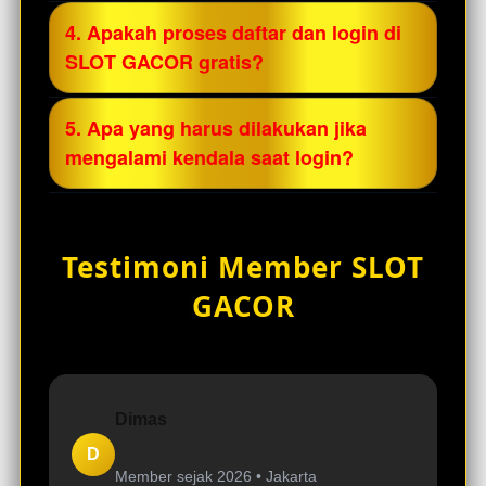
melakukan konfirmasi akun sebelum mulai
pemblokiran. Dengan menggunakan link
Untuk login, kunjungi link alternatif resmi
4. Apakah proses daftar dan login di
bermain.
resmi, Anda dapat login tanpa gangguan
SLOT GACOR, masukkan username dan
SLOT GACOR gratis?
serta menjaga keamanan data dan
password yang sudah terdaftar, lalu klik
transaksi Anda.
tombol masuk. Pastikan Anda tidak
Ya, proses pendaftaran dan login di SLOT
5. Apa yang harus dilakukan jika
membagikan data login kepada siapa pun
GACOR tidak dipungut biaya. Anda hanya
mengalami kendala saat login?
demi menjaga keamanan akun.
perlu memastikan data yang dimasukkan
benar agar proses verifikasi akun berjalan
Jika Anda mengalami kendala saat login,
lancar.
seperti lupa password atau link tidak bisa
Testimoni Member SLOT
diakses, segera hubungi layanan
pelanggan resmi SLOT GACOR yang
GACOR
tersedia 24 jam. Tim support akan
membantu memulihkan akses akun Anda
dengan cepat dan aman.
Dimas
D
Member sejak 2026 •
Jakarta