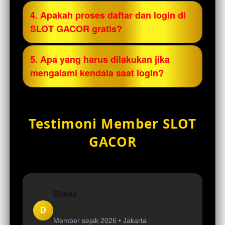
melakukan konfirmasi akun sebelum mulai
pemblokiran. Dengan menggunakan link
Untuk login, kunjungi link alternatif resmi
4. Apakah proses daftar dan login di
bermain.
resmi, Anda dapat login tanpa gangguan
SLOT GACOR, masukkan username dan
SLOT GACOR gratis?
serta menjaga keamanan data dan
password yang sudah terdaftar, lalu klik
transaksi Anda.
tombol masuk. Pastikan Anda tidak
Ya, proses pendaftaran dan login di SLOT
5. Apa yang harus dilakukan jika
membagikan data login kepada siapa pun
GACOR tidak dipungut biaya. Anda hanya
mengalami kendala saat login?
demi menjaga keamanan akun.
perlu memastikan data yang dimasukkan
benar agar proses verifikasi akun berjalan
Jika Anda mengalami kendala saat login,
lancar.
seperti lupa password atau link tidak bisa
Testimoni Member SLOT
diakses, segera hubungi layanan
pelanggan resmi SLOT GACOR yang
GACOR
tersedia 24 jam. Tim support akan
membantu memulihkan akses akun Anda
dengan cepat dan aman.
Dimas
D
Member sejak 2026 •
Jakarta