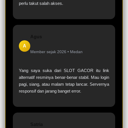
perlu takut salah akses.
Agus
A
Member sejak 2026 •
Medan
Yang saya suka dari SLOT GACOR itu link
alternatif resminya benar-benar stabil. Mau login
pagi, siang, atau malam tetap lancar. Servernya
responsif dan jarang banget error.
Satria