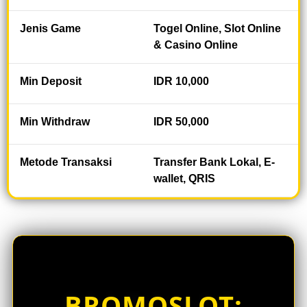
pencinta slot
yang haus
Jenis Game
Togel Online, Slot Online
akan
& Casino Online
kemenangan
maksimal
Min Deposit
IDR 10,000
V
i
Min Withdraw
IDR 50,000
e
w
l
Metode Transaksi
Transfer Bank Lokal, E-
i
wallet, QRIS
c
e
n
s
e
d
e
t
BROMOSLOT:
a