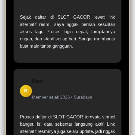
Sejak daftar di SLOT GACOR lewat link
alternatif resmi, saya nggak pernah kesulitan
akses lagi. Proses login cepat, tampilannya
ringan, dan stabil setiap hari. Sangat membantu
buat main tanpa gangguan.
Rani
R
Member sejak 2026 •
Surabaya
Proses daftar di SLOT GACOR ternyata simpel
banget. Isi data sebentar langsung aktif. Link
alternatif resminya juga selalu update, jadi nggak