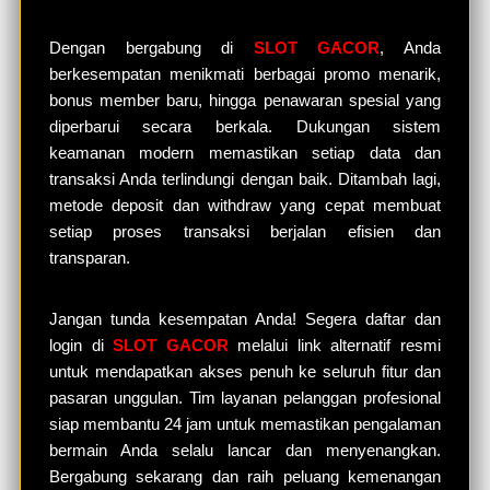
Dengan bergabung di
SLOT GACOR
, Anda
berkesempatan menikmati berbagai promo menarik,
bonus member baru, hingga penawaran spesial yang
diperbarui secara berkala. Dukungan sistem
keamanan modern memastikan setiap data dan
transaksi Anda terlindungi dengan baik. Ditambah lagi,
metode deposit dan withdraw yang cepat membuat
setiap proses transaksi berjalan efisien dan
transparan.
Jangan tunda kesempatan Anda! Segera daftar dan
login di
SLOT GACOR
melalui link alternatif resmi
untuk mendapatkan akses penuh ke seluruh fitur dan
pasaran unggulan. Tim layanan pelanggan profesional
siap membantu 24 jam untuk memastikan pengalaman
bermain Anda selalu lancar dan menyenangkan.
Bergabung sekarang dan raih peluang kemenangan