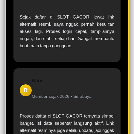
Sejak daftar di SLOT GACOR lewat link
alternatif resmi, saya nggak pernah kesulitan
akses lagi. Proses login cepat, tampilannya
ringan, dan stabil setiap hari. Sangat membantu
buat main tanpa gangguan.
Rani
R
Member sejak 2026 •
Surabaya
Proses daftar di SLOT GACOR ternyata simpel
banget. Isi data sebentar langsung aktif. Link
alternatif resminya juga selalu update, jadi nggak