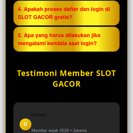
melakukan konfirmasi akun sebelum mulai
pemblokiran. Dengan menggunakan link
Untuk login, kunjungi link alternatif resmi
4. Apakah proses daftar dan login di
bermain.
resmi, Anda dapat login tanpa gangguan
SLOT GACOR, masukkan username dan
SLOT GACOR gratis?
serta menjaga keamanan data dan
password yang sudah terdaftar, lalu klik
transaksi Anda.
tombol masuk. Pastikan Anda tidak
Ya, proses pendaftaran dan login di SLOT
5. Apa yang harus dilakukan jika
membagikan data login kepada siapa pun
GACOR tidak dipungut biaya. Anda hanya
mengalami kendala saat login?
demi menjaga keamanan akun.
perlu memastikan data yang dimasukkan
benar agar proses verifikasi akun berjalan
Jika Anda mengalami kendala saat login,
lancar.
seperti lupa password atau link tidak bisa
Testimoni Member SLOT
diakses, segera hubungi layanan
pelanggan resmi SLOT GACOR yang
GACOR
tersedia 24 jam. Tim support akan
membantu memulihkan akses akun Anda
dengan cepat dan aman.
Dimas
D
Member sejak 2026 •
Jakarta