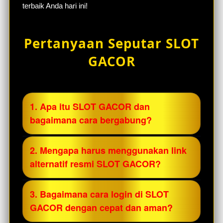
terbaik Anda hari ini!
Pertanyaan Seputar SLOT
GACOR
1. Apa itu SLOT GACOR dan
bagaimana cara bergabung?
SLOT GACOR adalah platform togel online
2. Mengapa harus menggunakan link
yang menyediakan akses daftar dan login
alternatif resmi SLOT GACOR?
melalui link alternatif resmi. Untuk
bergabung, Anda cukup mengisi formulir
Link alternatif resmi SLOT GACOR
3. Bagaimana cara login di SLOT
pendaftaran dengan data yang valid,
digunakan untuk memastikan akses tetap
GACOR dengan cepat dan aman?
membuat username serta password, lalu
stabil, aman, dan terhindar dari