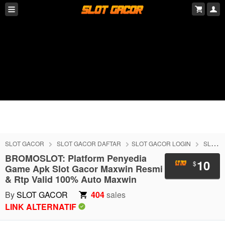
SLOT GACOR
SLOT GACOR DAFTAR
SLOT GACOR LOGIN
SLOT GACOR ALTERNATIF
BROMOSLOT: Platform Penyedia
10
$
Game Apk Slot Gacor Maxwin Resmi
& Rtp Valid 100% Auto Maxwin
By
SLOT GACOR
404
sales
LINK ALTERNATIF