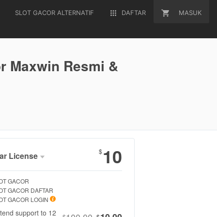
SLOT GACOR ALTERNATIF
DAFTAR
MASUK
r Maxwin Resmi &
10
$
ar License
88
lar License
$
SELECTED
luded:
OT GACOR
luded:
mat datang di BROMOSLOT, platform
OT GACOR DAFTAR
luded:
OT GACOR LOGIN
epan yang menghadirkan pengalaman
in game slot online terbaik di
tend support to 12
$
$