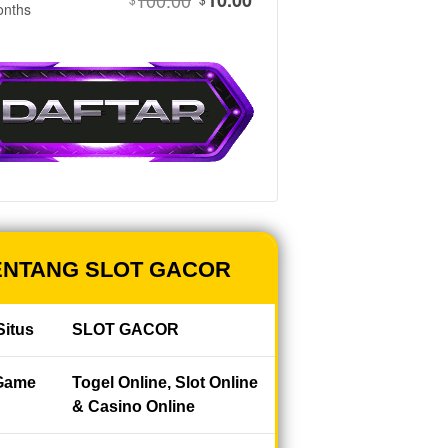
100.00
10.00
nesia. Kami adalah destinasi utama bagi
nths
 para pencinta slot yang haus akan
nangan maksimal
ENTANG SLOT GACOR
itus
SLOT GACOR
 Game
Togel Online, Slot Online
& Casino Online