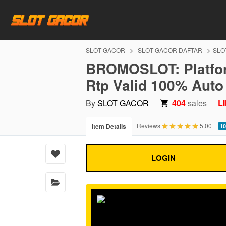
SLOT GACOR
SLOT GACOR DAFTAR
SLO
BROMOSLOT: Platfor
Rtp Valid 100% Aut
By
SLOT GACOR
404
sales
L
5.00
Reviews
5.00
Item Details
10
stars
LOGIN