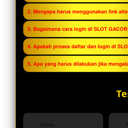
SLOT GACOR adalah platform togel online ya
2. Mengapa harus menggunakan link alt
mengisi formulir pendaftaran dengan data ya
Link alternatif resmi SLOT GACOR digunakan 
3. Bagaimana cara login di SLOT GACOR
resmi, Anda dapat login tanpa gangguan sert
Untuk login, kunjungi link alternatif resmi
4. Apakah proses daftar dan login di S
Anda tidak membagikan data login kepada si
Ya, proses pendaftaran dan login di SLOT 
5. Apa yang harus dilakukan jika mengal
verifikasi akun berjalan lancar.
Jika Anda mengalami kendala saat login, sepe
tersedia 24 jam. Tim support akan membantu
Te
Dimas