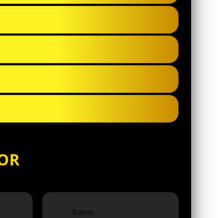
ternatif resmi. Untuk bergabung, Anda cukup
an konfirmasi akun sebelum mulai bermain.
ar dari pemblokiran. Dengan menggunakan link
 terdaftar, lalu klik tombol masuk. Pastikan
kan data yang dimasukkan benar agar proses
bungi layanan pelanggan resmi SLOT GACOR yang
COR
Satria