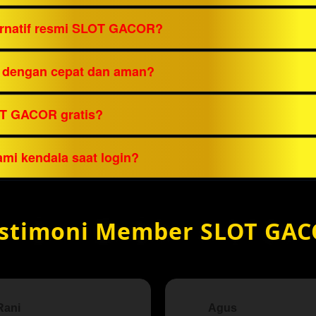
ng menyediakan akses daftar dan login melalui link al
ernatif resmi SLOT GACOR?
ng valid, membuat username serta password, lalu melakuk
untuk memastikan akses tetap stabil, aman, dan terhind
 dengan cepat dan aman?
a menjaga keamanan data dan transaksi Anda.
 SLOT GACOR, masukkan username dan password yang sudah
LOT GACOR gratis?
apa pun demi menjaga keamanan akun.
GACOR tidak dipungut biaya. Anda hanya perlu memasti
ami kendala saat login?
rti lupa password atau link tidak bisa diakses, segera hu
 memulihkan akses akun Anda dengan cepat dan aman.
stimoni Member SLOT GA
Rani
Agus