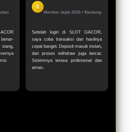
S
edan
Member sejak 2026 •
Bandung
 GACOR
Setelah login di SLOT GACOR,
 benar-
saya coba transaksi dan hasilnya
 siang,
cepat banget. Deposit masuk instan,
rvernya
dan proses withdraw juga lancar.
ror.
Sistemnya terasa profesional dan
aman.