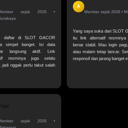
A
Member sejak 2026 •
Member sejak 2026 •
M
Surabaya
Yang saya suka dari SLOT
s daftar di SLOT GACOR
itu link alternatif resminya
ta simpel banget. Isi data
benar stabil. Mau login pagi,
tar langsung aktif. Link
atau malam tetap lancar. Se
natif resminya juga selalu
responsif dan jarang banget er
, jadi nggak perlu takut salah
Fajar
Member sejak 2026 •
Makassar