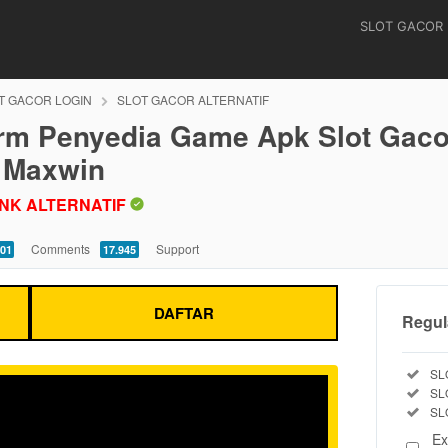
SLOT GACOR
T GACOR LOGIN
SLOT GACOR ALTERNATIF
m Penyedia Game Apk Slot Gaco
o Maxwin
INK ALTERNATIF
Comments
Support
01
17.945
DAFTAR
Regul
Regu
Inc
SL
Inc
Sela
SL
Inc
SL
terd
berma
Ex