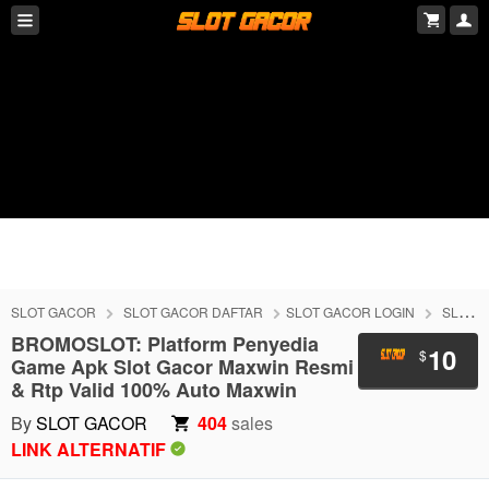
SLOT GACOR
SLOT GACOR DAFTAR
SLOT GACOR LOGIN
SLOT GACOR ALTERNATIF
BROMOSLOT: Platform Penyedia
10
$
Game Apk Slot Gacor Maxwin Resmi
& Rtp Valid 100% Auto Maxwin
By
SLOT GACOR
404
sales
LINK ALTERNATIF