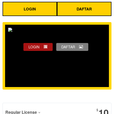
LOGIN
DAFTAR
LOGIN
DAFTAR
Show More
10
$
Regular License