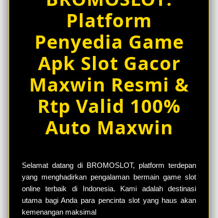
i
Platform
l
s
Penyedia Game
Apk Slot Gacor
Maxwin Resmi &
Rtp Valid 100%
Auto Maxwin
Selamat datang di BROMOSLOT, platform terdepan
yang menghadirkan pengalaman bermain game slot
online terbaik di Indonesia. Kami adalah destinasi
utama bagi Anda para pencinta slot yang haus akan
kemenangan maksimal