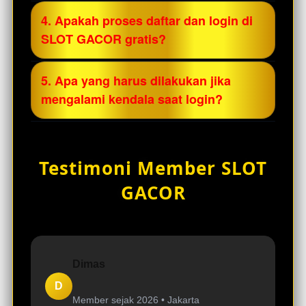
melakukan konfirmasi akun sebelum mulai
pemblokiran. Dengan menggunakan link
Untuk login, kunjungi link alternatif resmi
4. Apakah proses daftar dan login di
bermain.
resmi, Anda dapat login tanpa gangguan
SLOT GACOR, masukkan username dan
SLOT GACOR gratis?
serta menjaga keamanan data dan
password yang sudah terdaftar, lalu klik
transaksi Anda.
tombol masuk. Pastikan Anda tidak
Ya, proses pendaftaran dan login di SLOT
5. Apa yang harus dilakukan jika
membagikan data login kepada siapa pun
GACOR tidak dipungut biaya. Anda hanya
mengalami kendala saat login?
demi menjaga keamanan akun.
perlu memastikan data yang dimasukkan
benar agar proses verifikasi akun berjalan
Jika Anda mengalami kendala saat login,
lancar.
seperti lupa password atau link tidak bisa
Testimoni Member SLOT
diakses, segera hubungi layanan
pelanggan resmi SLOT GACOR yang
GACOR
tersedia 24 jam. Tim support akan
membantu memulihkan akses akun Anda
dengan cepat dan aman.
Dimas
D
Member sejak 2026 •
Jakarta