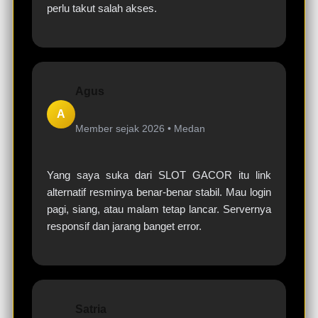
perlu takut salah akses.
Agus
A
Member sejak 2026 •
Medan
Yang saya suka dari SLOT GACOR itu link
alternatif resminya benar-benar stabil. Mau login
pagi, siang, atau malam tetap lancar. Servernya
responsif dan jarang banget error.
Satria