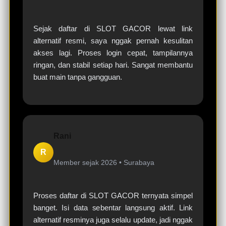
Sejak daftar di SLOT GACOR lewat link
alternatif resmi, saya nggak pernah kesulitan
akses lagi. Proses login cepat, tampilannya
ringan, dan stabil setiap hari. Sangat membantu
buat main tanpa gangguan.
Rani
R
Member sejak 2026 •
Surabaya
Proses daftar di SLOT GACOR ternyata simpel
banget. Isi data sebentar langsung aktif. Link
alternatif resminya juga selalu update, jadi nggak