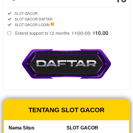
Regular
Included:
SLOT GACOR
License
Included:
SLOT GACOR DAFTAR
SELECTED
Included:
SLOT GACOR LOGIN
88
$
100.00
10.00
Extend support to 12 months
$
$
Selamat
datang di
BROMOSLOT,
platform
terdepan
yang
menghadirkan
pengalaman
bermain
game slot
online terbaik
di Indonesia.
TENTANG SLOT GACOR
Kami adalah
destinasi
utama bagi
Nama Situs
SLOT GACOR
Anda para