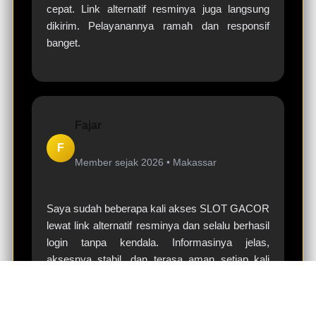
cepat. Link alternatif resminya juga langsung
dikirim. Pelayanannya ramah dan responsif
banget.
Fajar
F
Member sejak 2026 •
Makassar
Saya sudah beberapa kali akses SLOT GACOR
lewat link alternatif resminya dan selalu berhasil
login tanpa kendala. Informasinya jelas,
aksesnya stabil, dan terasa aman setiap kali
digunakan. Buat saya ini penting banget supaya
bisa main dengan tenang.