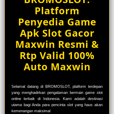
i
Platform
l
s
Penyedia Game
Apk Slot Gacor
Maxwin Resmi &
Rtp Valid 100%
Auto Maxwin
Selamat datang di BROMOSLOT, platform terdepan
yang menghadirkan pengalaman bermain game slot
online terbaik di Indonesia. Kami adalah destinasi
utama bagi Anda para pencinta slot yang haus akan
kemenangan maksimal