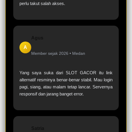
perlu takut salah akses.
Agus
A
Member sejak 2026 •
Medan
Yang saya suka dari SLOT GACOR itu link
alternatif resminya benar-benar stabil. Mau login
pagi, siang, atau malam tetap lancar. Servernya
responsif dan jarang banget error.
Satria