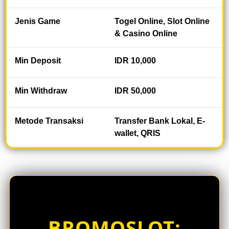
pencinta slot
yang haus
Jenis Game
Togel Online, Slot Online
akan
& Casino Online
kemenangan
maksimal
Min Deposit
IDR 10,000
V
i
Min Withdraw
IDR 50,000
e
w
l
Metode Transaksi
Transfer Bank Lokal, E-
i
wallet, QRIS
c
e
n
s
e
d
e
t
BROMOSLOT:
a