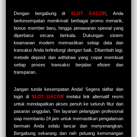
Dengan bergabung di
SLOT GACOR
, Anda
berkesempatan menikmati berbagai promo menarik,
bonus member baru, hingga penawaran spesial yang
diperbarui secara berkala. Dukungan sistem
keamanan modern memastikan setiap data dan
transaksi Anda terlindungi dengan baik. Ditambah lagi,
metode deposit dan withdraw yang cepat membuat
setiap proses transaksi berjalan efisien dan
transparan.
Jangan tunda kesempatan Anda! Segera daftar dan
login di
SLOT GACOR
melalui link alternatif resmi
untuk mendapatkan akses penuh ke seluruh fitur dan
pasaran unggulan. Tim layanan pelanggan profesional
siap membantu 24 jam untuk memastikan pengalaman
bermain Anda selalu lancar dan menyenangkan.
Bergabung sekarang dan raih peluang kemenangan