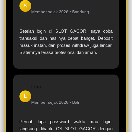
S
Member sejak 2026 •
Bandung
Setelah login di SLOT GACOR, saya coba
transaksi dan hasilnya cepat banget. Deposit
masuk instan, dan proses withdraw juga lancar.
Sistemnya terasa profesional dan aman.
Lina
L
Member sejak 2026 •
Bali
Pernah lupa password waktu mau login,
langsung dibantu CS SLOT GACOR dengan