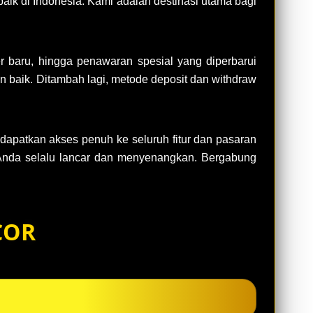
ik di Indonesia. Kami adalah destinasi utama bagi
 baru, hingga penawaran spesial yang diperbarui
 baik. Ditambah lagi, metode deposit dan withdraw
endapatkan akses penuh ke seluruh fitur dan pasaran
Anda selalu lancar dan menyenangkan. Bergabung
COR