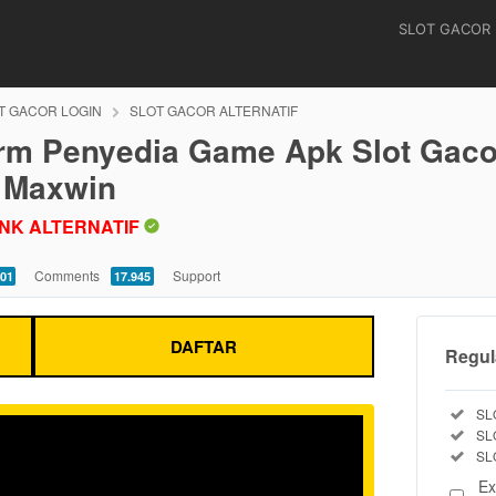
SLOT GACOR
T GACOR LOGIN
SLOT GACOR ALTERNATIF
m Penyedia Game Apk Slot Gaco
o Maxwin
INK ALTERNATIF
Comments
Support
01
17.945
DAFTAR
Regul
Regu
Inc
SL
Inc
Sela
SL
Inc
SL
terd
berma
Ex