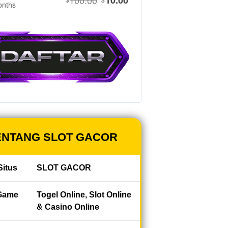
100.00
10.00
nesia. Kami adalah destinasi utama bagi
nths
 para pencinta slot yang haus akan
nangan maksimal
ENTANG SLOT GACOR
itus
SLOT GACOR
 Game
Togel Online, Slot Online
& Casino Online