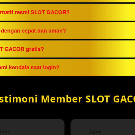
ng menyediakan akses daftar dan login melalui link al
ernatif resmi SLOT GACOR?
ng valid, membuat username serta password, lalu melakuk
untuk memastikan akses tetap stabil, aman, dan terhind
 dengan cepat dan aman?
a menjaga keamanan data dan transaksi Anda.
 SLOT GACOR, masukkan username dan password yang sudah
LOT GACOR gratis?
apa pun demi menjaga keamanan akun.
GACOR tidak dipungut biaya. Anda hanya perlu memasti
ami kendala saat login?
rti lupa password atau link tidak bisa diakses, segera hu
 memulihkan akses akun Anda dengan cepat dan aman.
stimoni Member SLOT GA
Rani
Agus