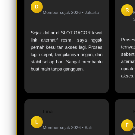
D
R
Member sejak 2026 •
Jakarta
Sejak daftar di SLOT GACOR lewat
Prose
link alternatif resmi, saya nggak
ternya
pernah kesulitan akses lagi. Proses
seben
login cepat, tampilannya ringan, dan
alter
stabil setiap hari. Sangat membantu
update
buat main tanpa gangguan.
akses.
Lina
L
F
Member sejak 2026 •
Bali