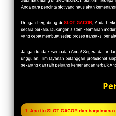
Selamat datang di BROMOSLOT, platform terdepan y
Anda para pencinta slot yang haus akan kemenan
Dengan bergabung di
SLOT GACOR
, Anda berk
secara berkala. Dukungan sistem keamanan modern 
yang cepat membuat setiap proses transaksi berjala
Jangan tunda kesempatan Anda! Segera daftar dan
unggulan. Tim layanan pelanggan profesional s
sekarang dan raih peluang kemenangan terbaik Anda
Pe
1. Apa itu SLOT GACOR dan bagaimana 