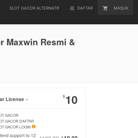
SLOT GACOR ALTERNATIF
DAFTAR
MASUK
r Maxwin Resmi &
10
$
ar License
88
lar License
$
SELECTED
luded:
OT GACOR
luded:
mat datang di BROMOSLOT, platform
OT GACOR DAFTAR
luded:
OT GACOR LOGIN
epan yang menghadirkan pengalaman
in game slot online terbaik di
tend support to 12
$
$