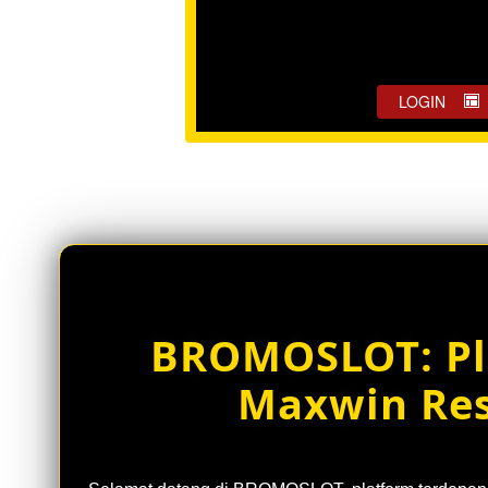
LOGIN
BROMOSLOT: Pl
Maxwin Res