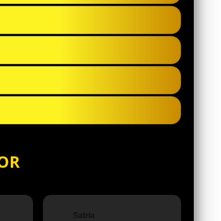
ternatif resmi. Untuk bergabung, Anda cukup
an konfirmasi akun sebelum mulai bermain.
ar dari pemblokiran. Dengan menggunakan link
 terdaftar, lalu klik tombol masuk. Pastikan
kan data yang dimasukkan benar agar proses
bungi layanan pelanggan resmi SLOT GACOR yang
COR
Satria