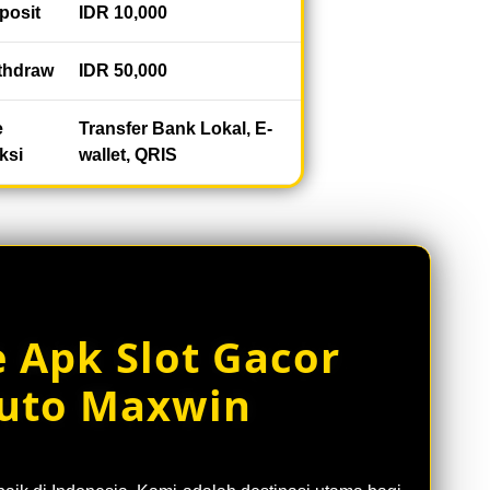
posit
IDR 10,000
thdraw
IDR 50,000
e
Transfer Bank Lokal, E-
ksi
wallet, QRIS
Apk Slot Gacor
Auto Maxwin