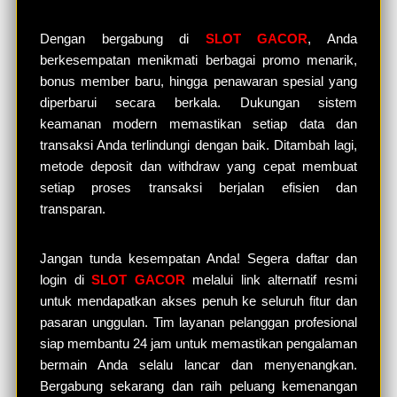
Dengan bergabung di
SLOT GACOR
, Anda
berkesempatan menikmati berbagai promo menarik,
bonus member baru, hingga penawaran spesial yang
diperbarui secara berkala. Dukungan sistem
keamanan modern memastikan setiap data dan
transaksi Anda terlindungi dengan baik. Ditambah lagi,
metode deposit dan withdraw yang cepat membuat
setiap proses transaksi berjalan efisien dan
transparan.
Jangan tunda kesempatan Anda! Segera daftar dan
login di
SLOT GACOR
melalui link alternatif resmi
untuk mendapatkan akses penuh ke seluruh fitur dan
pasaran unggulan. Tim layanan pelanggan profesional
siap membantu 24 jam untuk memastikan pengalaman
bermain Anda selalu lancar dan menyenangkan.
Bergabung sekarang dan raih peluang kemenangan