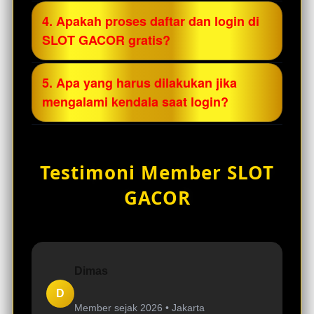
melakukan konfirmasi akun sebelum mulai
pemblokiran. Dengan menggunakan link
Untuk login, kunjungi link alternatif resmi
4. Apakah proses daftar dan login di
bermain.
resmi, Anda dapat login tanpa gangguan
SLOT GACOR, masukkan username dan
SLOT GACOR gratis?
serta menjaga keamanan data dan
password yang sudah terdaftar, lalu klik
transaksi Anda.
tombol masuk. Pastikan Anda tidak
Ya, proses pendaftaran dan login di SLOT
5. Apa yang harus dilakukan jika
membagikan data login kepada siapa pun
GACOR tidak dipungut biaya. Anda hanya
mengalami kendala saat login?
demi menjaga keamanan akun.
perlu memastikan data yang dimasukkan
benar agar proses verifikasi akun berjalan
Jika Anda mengalami kendala saat login,
lancar.
seperti lupa password atau link tidak bisa
Testimoni Member SLOT
diakses, segera hubungi layanan
pelanggan resmi SLOT GACOR yang
GACOR
tersedia 24 jam. Tim support akan
membantu memulihkan akses akun Anda
dengan cepat dan aman.
Dimas
D
Member sejak 2026 •
Jakarta