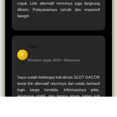
cepat. Link alternatif resminya juga langsung
dikirim. Pelayanannya ramah dan responsif
banget.
Fajar
F
Member sejak 2026 •
Makassar
Saya sudah beberapa kali akses SLOT GACOR
lewat link alternatif resminya dan selalu berhasil
login tanpa kendala. Informasinya jelas,
aksesnya stabil, dan terasa aman setiap kali
digunakan. Buat saya ini penting banget supaya
bisa main dengan tenang.