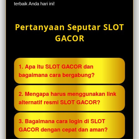
terbaik Anda hari ini!
Pertanyaan Seputar SLOT
GACOR
1. Apa itu SLOT GACOR dan
bagaimana cara bergabung?
SLOT GACOR adalah platform togel online
2. Mengapa harus menggunakan link
yang menyediakan akses daftar dan login
alternatif resmi SLOT GACOR?
melalui link alternatif resmi. Untuk
bergabung, Anda cukup mengisi formulir
Link alternatif resmi SLOT GACOR
3. Bagaimana cara login di SLOT
pendaftaran dengan data yang valid,
digunakan untuk memastikan akses tetap
GACOR dengan cepat dan aman?
membuat username serta password, lalu
stabil, aman, dan terhindar dari