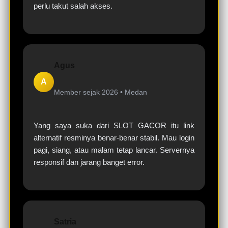
perlu takut salah akses.
Agus
A
Member sejak 2026 •
Medan
Yang saya suka dari SLOT GACOR itu link
alternatif resminya benar-benar stabil. Mau login
pagi, siang, atau malam tetap lancar. Servernya
responsif dan jarang banget error.
Satria