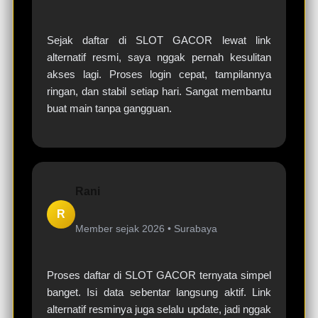
Sejak daftar di SLOT GACOR lewat link
alternatif resmi, saya nggak pernah kesulitan
akses lagi. Proses login cepat, tampilannya
ringan, dan stabil setiap hari. Sangat membantu
buat main tanpa gangguan.
Rani
R
Member sejak 2026 •
Surabaya
Proses daftar di SLOT GACOR ternyata simpel
banget. Isi data sebentar langsung aktif. Link
alternatif resminya juga selalu update, jadi nggak