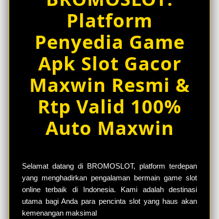
i
Platform
l
s
Penyedia Game
Apk Slot Gacor
Maxwin Resmi &
Rtp Valid 100%
Auto Maxwin
Selamat datang di BROMOSLOT, platform terdepan
yang menghadirkan pengalaman bermain game slot
online terbaik di Indonesia. Kami adalah destinasi
utama bagi Anda para pencinta slot yang haus akan
kemenangan maksimal