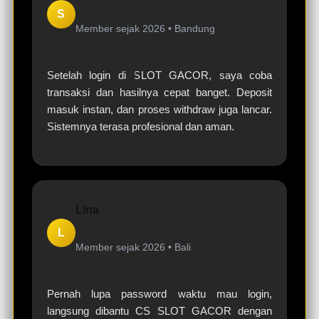
S
Member sejak 2026 •
Bandung
Setelah login di SLOT GACOR, saya coba
transaksi dan hasilnya cepat banget. Deposit
masuk instan, dan proses withdraw juga lancar.
Sistemnya terasa profesional dan aman.
Lina
L
Member sejak 2026 •
Bali
Pernah lupa password waktu mau login,
langsung dibantu CS SLOT GACOR dengan