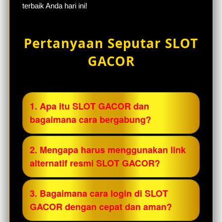
terbaik Anda hari ini!
Pertanyaan Seputar SLOT
GACOR
1. Apa itu SLOT GACOR dan
bagaimana cara bergabung?
SLOT GACOR adalah platform togel online
2. Mengapa harus menggunakan link
yang menyediakan akses daftar dan login
alternatif resmi SLOT GACOR?
melalui link alternatif resmi. Untuk
bergabung, Anda cukup mengisi formulir
Link alternatif resmi SLOT GACOR
3. Bagaimana cara login di SLOT
pendaftaran dengan data yang valid,
digunakan untuk memastikan akses tetap
GACOR dengan cepat dan aman?
membuat username serta password, lalu
stabil, aman, dan terhindar dari