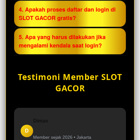
melakukan konfirmasi akun sebelum mulai
pemblokiran. Dengan menggunakan link
Untuk login, kunjungi link alternatif resmi
4. Apakah proses daftar dan login di
bermain.
resmi, Anda dapat login tanpa gangguan
SLOT GACOR, masukkan username dan
SLOT GACOR gratis?
serta menjaga keamanan data dan
password yang sudah terdaftar, lalu klik
transaksi Anda.
tombol masuk. Pastikan Anda tidak
Ya, proses pendaftaran dan login di SLOT
5. Apa yang harus dilakukan jika
membagikan data login kepada siapa pun
GACOR tidak dipungut biaya. Anda hanya
mengalami kendala saat login?
demi menjaga keamanan akun.
perlu memastikan data yang dimasukkan
benar agar proses verifikasi akun berjalan
Jika Anda mengalami kendala saat login,
lancar.
seperti lupa password atau link tidak bisa
Testimoni Member SLOT
diakses, segera hubungi layanan
pelanggan resmi SLOT GACOR yang
GACOR
tersedia 24 jam. Tim support akan
membantu memulihkan akses akun Anda
dengan cepat dan aman.
Dimas
D
Member sejak 2026 •
Jakarta