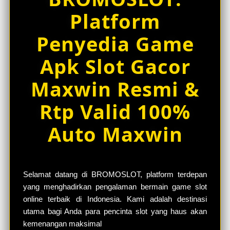
i
Platform
l
s
Penyedia Game
Apk Slot Gacor
Maxwin Resmi &
Rtp Valid 100%
Auto Maxwin
Selamat datang di BROMOSLOT, platform terdepan
yang menghadirkan pengalaman bermain game slot
online terbaik di Indonesia. Kami adalah destinasi
utama bagi Anda para pencinta slot yang haus akan
kemenangan maksimal