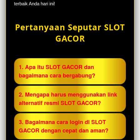
terbaik Anda hari ini!
Pertanyaan Seputar SLOT
GACOR
1. Apa itu SLOT GACOR dan
bagaimana cara bergabung?
SLOT GACOR adalah platform togel online
2. Mengapa harus menggunakan link
yang menyediakan akses daftar dan login
alternatif resmi SLOT GACOR?
melalui link alternatif resmi. Untuk
bergabung, Anda cukup mengisi formulir
Link alternatif resmi SLOT GACOR
3. Bagaimana cara login di SLOT
pendaftaran dengan data yang valid,
digunakan untuk memastikan akses tetap
GACOR dengan cepat dan aman?
membuat username serta password, lalu
stabil, aman, dan terhindar dari