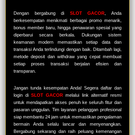
Dengan bergabung di
SLOT GACOR
, Anda
berkesempatan menikmati berbagai promo menarik,
bonus member baru, hingga penawaran spesial yang
diperbarui secara berkala. Dukungan sistem
keamanan modern memastikan setiap data dan
transaksi Anda terlindungi dengan baik. Ditambah lagi,
metode deposit dan withdraw yang cepat membuat
setiap proses transaksi berjalan efisien dan
transparan.
Jangan tunda kesempatan Anda! Segera daftar dan
login di
SLOT GACOR
melalui link alternatif resmi
untuk mendapatkan akses penuh ke seluruh fitur dan
pasaran unggulan. Tim layanan pelanggan profesional
siap membantu 24 jam untuk memastikan pengalaman
bermain Anda selalu lancar dan menyenangkan.
Bergabung sekarang dan raih peluang kemenangan