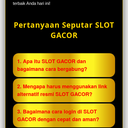
terbaik Anda hari ini!
Pertanyaan Seputar SLOT
GACOR
1. Apa itu SLOT GACOR dan
bagaimana cara bergabung?
SLOT GACOR adalah platform togel online
2. Mengapa harus menggunakan link
yang menyediakan akses daftar dan login
alternatif resmi SLOT GACOR?
melalui link alternatif resmi. Untuk
bergabung, Anda cukup mengisi formulir
Link alternatif resmi SLOT GACOR
3. Bagaimana cara login di SLOT
pendaftaran dengan data yang valid,
digunakan untuk memastikan akses tetap
GACOR dengan cepat dan aman?
membuat username serta password, lalu
stabil, aman, dan terhindar dari