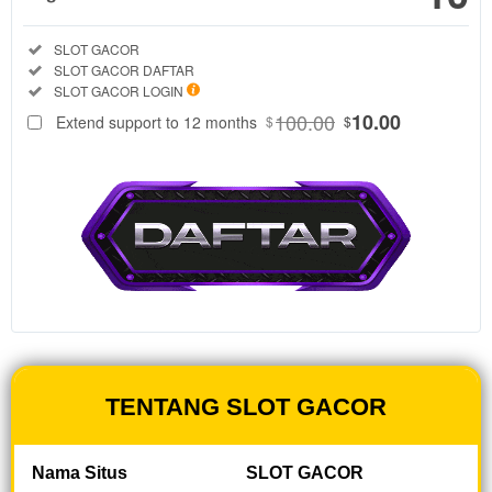
Regular
Included:
SLOT GACOR
License
Included:
SLOT GACOR DAFTAR
SELECTED
Included:
SLOT GACOR LOGIN
88
$
100.00
10.00
Extend support to 12 months
$
$
Selamat
datang di
BROMOSLOT,
platform
terdepan
yang
menghadirkan
pengalaman
bermain
game slot
online terbaik
di Indonesia.
TENTANG SLOT GACOR
Kami adalah
destinasi
utama bagi
Nama Situs
SLOT GACOR
Anda para