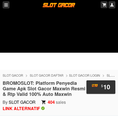
SLOT GACOR
SLOT GACOR DAFTAR
SLOT GACOR LOGIN
SLOT GACOR ALTERNATIF
BROMOSLOT: Platform Penyedia
10
$
Game Apk Slot Gacor Maxwin Resmi
& Rtp Valid 100% Auto Maxwin
By
SLOT GACOR
404
sales
LINK ALTERNATIF