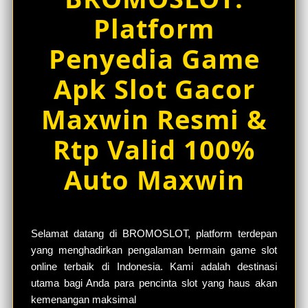
i
Platform
l
s
Penyedia Game
Apk Slot Gacor
Maxwin Resmi &
Rtp Valid 100%
Auto Maxwin
Selamat datang di BROMOSLOT, platform terdepan
yang menghadirkan pengalaman bermain game slot
online terbaik di Indonesia. Kami adalah destinasi
utama bagi Anda para pencinta slot yang haus akan
kemenangan maksimal