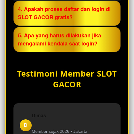
melakukan konfirmasi akun sebelum mulai
pemblokiran. Dengan menggunakan link
Untuk login, kunjungi link alternatif resmi
4. Apakah proses daftar dan login di
bermain.
resmi, Anda dapat login tanpa gangguan
SLOT GACOR, masukkan username dan
SLOT GACOR gratis?
serta menjaga keamanan data dan
password yang sudah terdaftar, lalu klik
transaksi Anda.
tombol masuk. Pastikan Anda tidak
Ya, proses pendaftaran dan login di SLOT
5. Apa yang harus dilakukan jika
membagikan data login kepada siapa pun
GACOR tidak dipungut biaya. Anda hanya
mengalami kendala saat login?
demi menjaga keamanan akun.
perlu memastikan data yang dimasukkan
benar agar proses verifikasi akun berjalan
Jika Anda mengalami kendala saat login,
lancar.
seperti lupa password atau link tidak bisa
Testimoni Member SLOT
diakses, segera hubungi layanan
pelanggan resmi SLOT GACOR yang
GACOR
tersedia 24 jam. Tim support akan
membantu memulihkan akses akun Anda
dengan cepat dan aman.
Dimas
D
Member sejak 2026 •
Jakarta