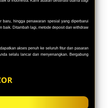
ik di Indonesia. Kami adalah destinasi utama bagi
 baru, hingga penawaran spesial yang diperbarui
 baik. Ditambah lagi, metode deposit dan withdraw
endapatkan akses penuh ke seluruh fitur dan pasaran
Anda selalu lancar dan menyenangkan. Bergabung
COR