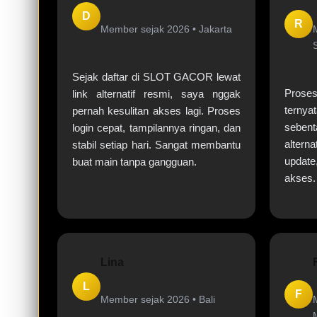
D
R
Member sejak 2026 •
Jakarta
Sejak daftar di SLOT GACOR lewat
Prose
link alternatif resmi, saya nggak
ternya
pernah kesulitan akses lagi. Proses
seben
login cepat, tampilannya ringan, dan
alter
stabil setiap hari. Sangat membantu
update
buat main tanpa gangguan.
akses.
Lina
L
F
Member sejak 2026 •
Bali