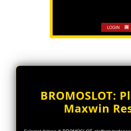
LOGIN
BROMOSLOT: Pl
Maxwin Res