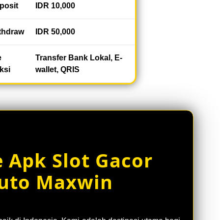
posit
IDR 10,000
thdraw
IDR 50,000
e
Transfer Bank Lokal, E-
ksi
wallet, QRIS
Apk Slot Gacor
Auto Maxwin