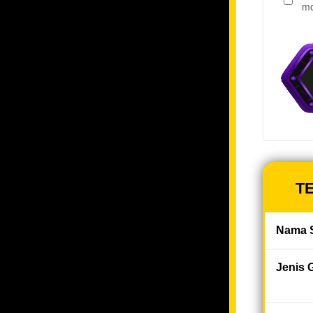
Indo
mo
Anda
keme
V
i
e
w
l
i
c
e
n
T
s
e
d
Nama S
e
t
Jenis
a
i
l