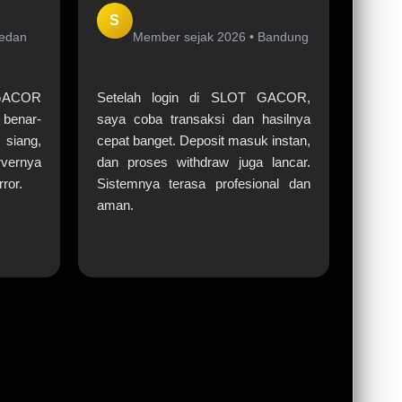
S
edan
Member sejak 2026 •
Bandung
 GACOR
Setelah login di SLOT GACOR,
 benar-
saya coba transaksi dan hasilnya
 siang,
cepat banget. Deposit masuk instan,
rvernya
dan proses withdraw juga lancar.
ror.
Sistemnya terasa profesional dan
aman.