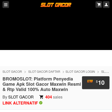
SLOT GACOR
SLOT GACOR DAFTAR
SLOT GACOR LOGIN
SLOT GACOR ALTERNATIF
BROMOSLOT: Platform Penyedia
10
$
Game Apk Slot Gacor Maxwin Resmi
& Rtp Valid 100% Auto Maxwin
By
SLOT GACOR
404
sales
LINK ALTERNATIF