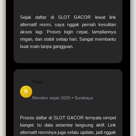
Sejak daftar di SLOT GACOR lewat link
alternatif resmi, saya nggak pernah kesulitan
akses lagi. Proses login cepat, tampilannya
ringan, dan stabil setiap hari. Sangat membantu
buat main tanpa gangguan.
Rani
R
Member sejak 2026 •
Surabaya
Proses daftar di SLOT GACOR ternyata simpel
banget. Isi data sebentar langsung aktif. Link
alternatif resminya juga selalu update, jadi nggak