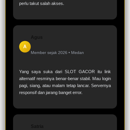
perlu takut salah akses.
Agus
A
Member sejak 2026 •
Medan
Yang saya suka dari SLOT GACOR itu link
alternatif resminya benar-benar stabil. Mau login
pagi, siang, atau malam tetap lancar. Servernya
responsif dan jarang banget error.
Satria