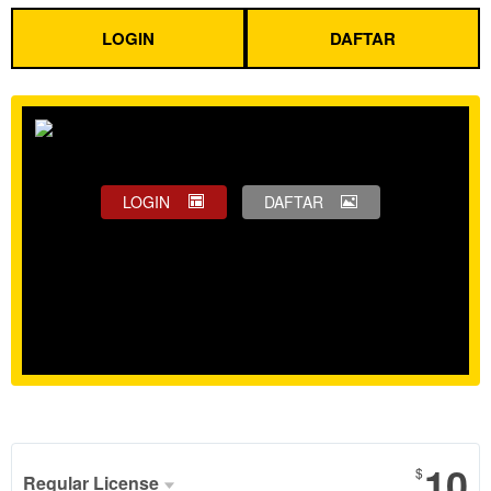
LOGIN
DAFTAR
LOGIN
DAFTAR
Show More
10
$
Regular License