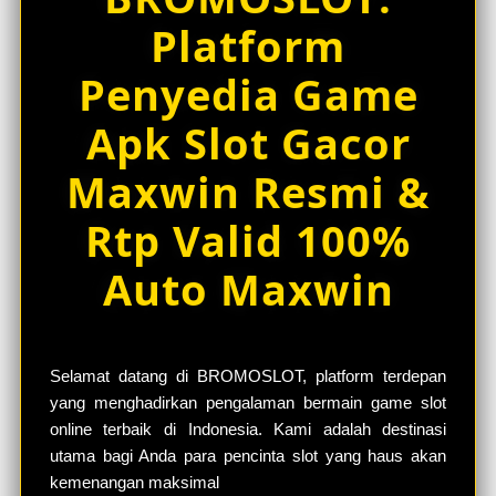
i
Platform
l
s
Penyedia Game
Apk Slot Gacor
Maxwin Resmi &
Rtp Valid 100%
Auto Maxwin
Selamat datang di BROMOSLOT, platform terdepan
yang menghadirkan pengalaman bermain game slot
online terbaik di Indonesia. Kami adalah destinasi
utama bagi Anda para pencinta slot yang haus akan
kemenangan maksimal