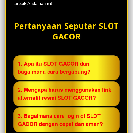
terbaik Anda hari ini!
Pertanyaan Seputar SLOT
GACOR
1. Apa itu SLOT GACOR dan
bagaimana cara bergabung?
SLOT GACOR adalah platform togel online
2. Mengapa harus menggunakan link
yang menyediakan akses daftar dan login
alternatif resmi SLOT GACOR?
melalui link alternatif resmi. Untuk
bergabung, Anda cukup mengisi formulir
Link alternatif resmi SLOT GACOR
3. Bagaimana cara login di SLOT
pendaftaran dengan data yang valid,
digunakan untuk memastikan akses tetap
GACOR dengan cepat dan aman?
membuat username serta password, lalu
stabil, aman, dan terhindar dari