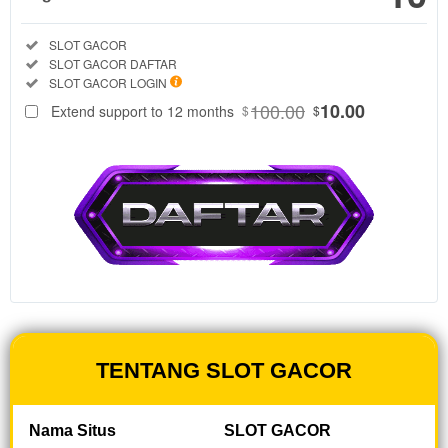
Regular
Included:
SLOT GACOR
License
Included:
SLOT GACOR DAFTAR
SELECTED
Included:
SLOT GACOR LOGIN
88
$
100.00
10.00
Extend support to 12 months
$
$
Selamat
datang di
BROMOSLOT,
platform
terdepan
yang
menghadirkan
pengalaman
bermain
game slot
online terbaik
di Indonesia.
TENTANG SLOT GACOR
Kami adalah
destinasi
utama bagi
Nama Situs
SLOT GACOR
Anda para