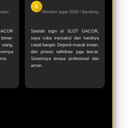
S
edan
Member sejak 2026 •
Bandung
 GACOR
Setelah login di SLOT GACOR,
 benar-
saya coba transaksi dan hasilnya
 siang,
cepat banget. Deposit masuk instan,
rvernya
dan proses withdraw juga lancar.
ror.
Sistemnya terasa profesional dan
aman.