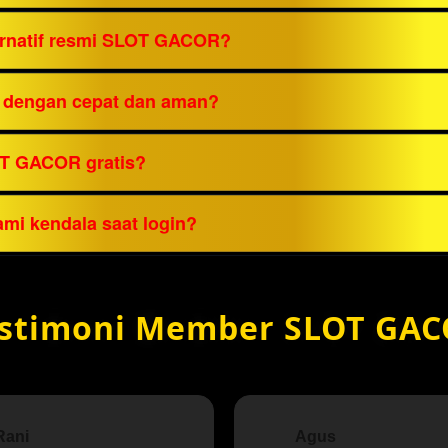
ng menyediakan akses daftar dan login melalui link al
ernatif resmi SLOT GACOR?
ng valid, membuat username serta password, lalu melakuk
untuk memastikan akses tetap stabil, aman, dan terhind
 dengan cepat dan aman?
a menjaga keamanan data dan transaksi Anda.
 SLOT GACOR, masukkan username dan password yang sudah
LOT GACOR gratis?
apa pun demi menjaga keamanan akun.
GACOR tidak dipungut biaya. Anda hanya perlu memasti
ami kendala saat login?
rti lupa password atau link tidak bisa diakses, segera hu
 memulihkan akses akun Anda dengan cepat dan aman.
stimoni Member SLOT GA
Rani
Agus