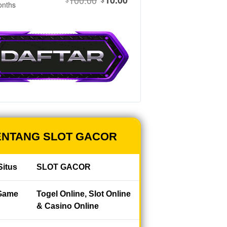
100.00
10.00
nesia. Kami adalah destinasi utama bagi
nths
 para pencinta slot yang haus akan
nangan maksimal
ENTANG SLOT GACOR
itus
SLOT GACOR
 Game
Togel Online, Slot Online
& Casino Online