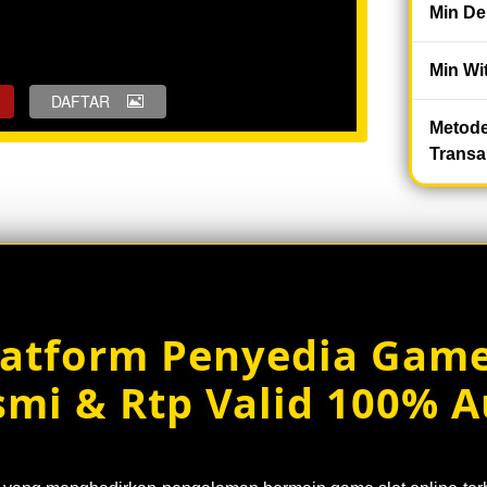
s
Min De
Min Wi
DAFTAR
Metod
Transa
atform Penyedia Game 
mi & Rtp Valid 100% 