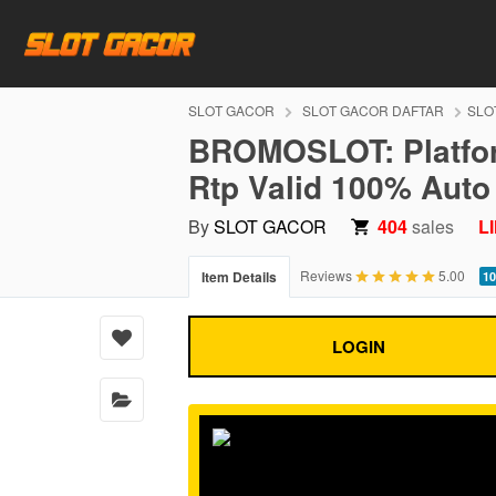
SLOT GACOR
SLOT GACOR DAFTAR
SLO
BROMOSLOT: Platfor
Rtp Valid 100% Aut
By
SLOT GACOR
404
sales
L
5.00
Reviews
5.00
Item Details
10
stars
LOGIN