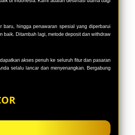
ik di Indonesia. Kami adalah destinasi utama bagi
 baru, hingga penawaran spesial yang diperbarui
 baik. Ditambah lagi, metode deposit dan withdraw
endapatkan akses penuh ke seluruh fitur dan pasaran
Anda selalu lancar dan menyenangkan. Bergabung
COR