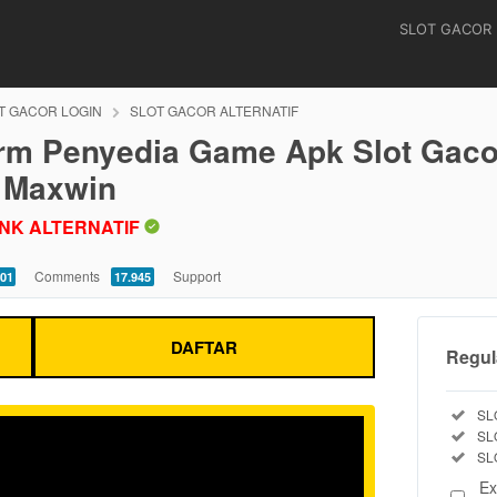
SLOT GACOR
T GACOR LOGIN
SLOT GACOR ALTERNATIF
m Penyedia Game Apk Slot Gaco
o Maxwin
INK ALTERNATIF
Comments
Support
01
17.945
DAFTAR
Regul
Regu
Inc
SL
Inc
Sela
SL
Inc
SL
terd
berma
Ex