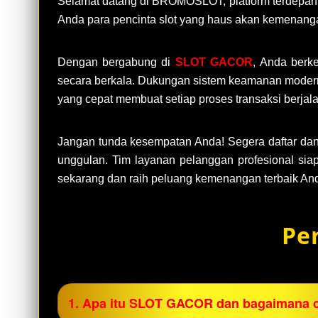
Selamat datang di BROMOSLOT, platform terdepan y
Anda para pencinta slot yang haus akan kemenan
Dengan bergabung di
SLOT GACOR
, Anda berk
secara berkala. Dukungan sistem keamanan modern 
yang cepat membuat setiap proses transaksi berjala
Jangan tunda kesempatan Anda! Segera daftar dan
unggulan. Tim layanan pelanggan profesional s
sekarang dan raih peluang kemenangan terbaik Anda
Pe
1. Apa itu SLOT GACOR dan bagaimana 