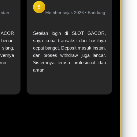
S
edan
Member sejak 2026 •
Bandung
 GACOR
Setelah login di SLOT GACOR,
 benar-
saya coba transaksi dan hasilnya
 siang,
cepat banget. Deposit masuk instan,
rvernya
dan proses withdraw juga lancar.
ror.
Sistemnya terasa profesional dan
aman.