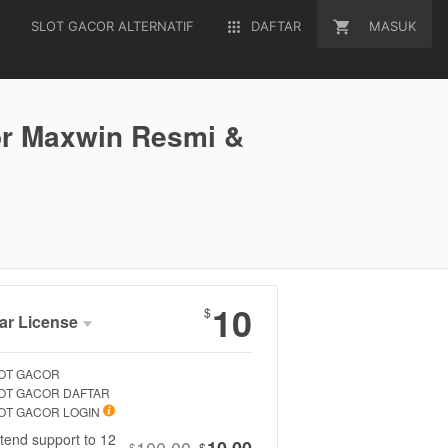
SLOT GACOR ALTERNATIF
DAFTAR
MASUK
r Maxwin Resmi &
10
$
ar License
88
lar License
$
SELECTED
luded:
OT GACOR
luded:
mat datang di BROMOSLOT, platform
OT GACOR DAFTAR
luded:
OT GACOR LOGIN
epan yang menghadirkan pengalaman
in game slot online terbaik di
tend support to 12
$
$