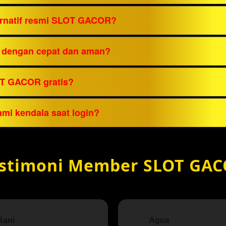
ng menyediakan akses daftar dan login melalui link al
ernatif resmi SLOT GACOR?
ng valid, membuat username serta password, lalu melakuk
untuk memastikan akses tetap stabil, aman, dan terhind
 dengan cepat dan aman?
a menjaga keamanan data dan transaksi Anda.
 SLOT GACOR, masukkan username dan password yang sudah
LOT GACOR gratis?
apa pun demi menjaga keamanan akun.
GACOR tidak dipungut biaya. Anda hanya perlu memasti
ami kendala saat login?
rti lupa password atau link tidak bisa diakses, segera hu
 memulihkan akses akun Anda dengan cepat dan aman.
stimoni Member SLOT GA
Rani
Agus