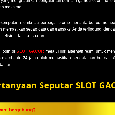
ang menghadirkan pengalaman bermain game slot online terba
gan maksimal
esempatan menikmati berbagai promo menarik, bonus member
memastikan setiap data dan transaksi Anda terlindungi dengan
n efisien dan transparan.
 login di
SLOT GACOR
melalui link alternatif resmi untuk m
iap membantu 24 jam untuk memastikan pengalaman bermain 
 hari ini!
rtanyaan Seputar SLOT GA
cara bergabung?