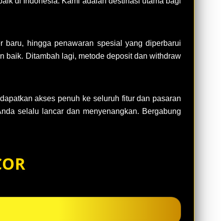
ik di Indonesia. Kami adalah destinasi utama bagi
 baru, hingga penawaran spesial yang diperbarui
 baik. Ditambah lagi, metode deposit dan withdraw
endapatkan akses penuh ke seluruh fitur dan pasaran
Anda selalu lancar dan menyenangkan. Bergabung
COR