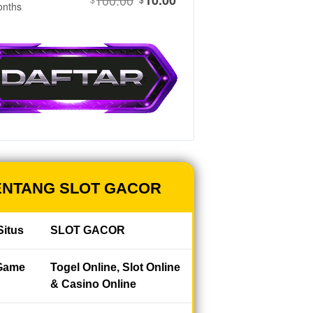
100.00
10.00
nesia. Kami adalah destinasi utama bagi
nths
 para pencinta slot yang haus akan
nangan maksimal
ENTANG SLOT GACOR
itus
SLOT GACOR
 Game
Togel Online, Slot Online
& Casino Online