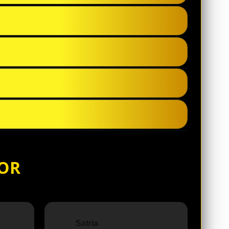
ternatif resmi. Untuk bergabung, Anda cukup
an konfirmasi akun sebelum mulai bermain.
ar dari pemblokiran. Dengan menggunakan link
 terdaftar, lalu klik tombol masuk. Pastikan
kan data yang dimasukkan benar agar proses
bungi layanan pelanggan resmi SLOT GACOR yang
COR
Satria