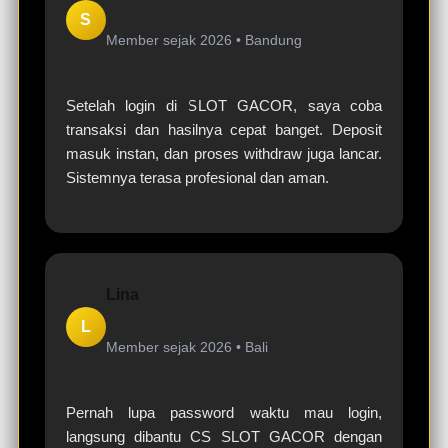
S
Member sejak 2026 •
Bandung
Setelah login di SLOT GACOR, saya coba
transaksi dan hasilnya cepat banget. Deposit
masuk instan, dan proses withdraw juga lancar.
Sistemnya terasa profesional dan aman.
Lina
L
Member sejak 2026 •
Bali
Pernah lupa password waktu mau login,
langsung dibantu CS SLOT GACOR dengan