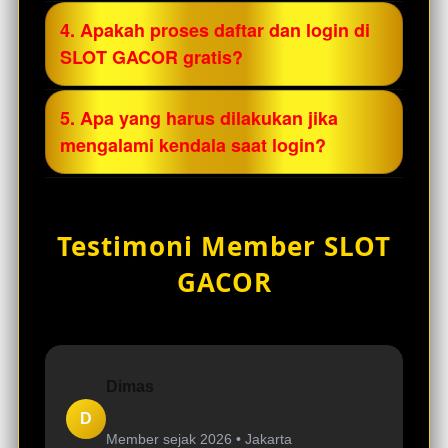
melakukan konfirmasi akun sebelum mulai
pemblokiran. Dengan menggunakan link
Untuk login, kunjungi link alternatif resmi
4. Apakah proses daftar dan login di
bermain.
resmi, Anda dapat login tanpa gangguan
SLOT GACOR, masukkan username dan
SLOT GACOR gratis?
serta menjaga keamanan data dan
password yang sudah terdaftar, lalu klik
transaksi Anda.
tombol masuk. Pastikan Anda tidak
Ya, proses pendaftaran dan login di SLOT
5. Apa yang harus dilakukan jika
membagikan data login kepada siapa pun
GACOR tidak dipungut biaya. Anda hanya
mengalami kendala saat login?
demi menjaga keamanan akun.
perlu memastikan data yang dimasukkan
benar agar proses verifikasi akun berjalan
Jika Anda mengalami kendala saat login,
lancar.
seperti lupa password atau link tidak bisa
Testimoni Member SLOT
diakses, segera hubungi layanan
pelanggan resmi SLOT GACOR yang
GACOR
tersedia 24 jam. Tim support akan
membantu memulihkan akses akun Anda
dengan cepat dan aman.
Dimas
D
Member sejak 2026 •
Jakarta