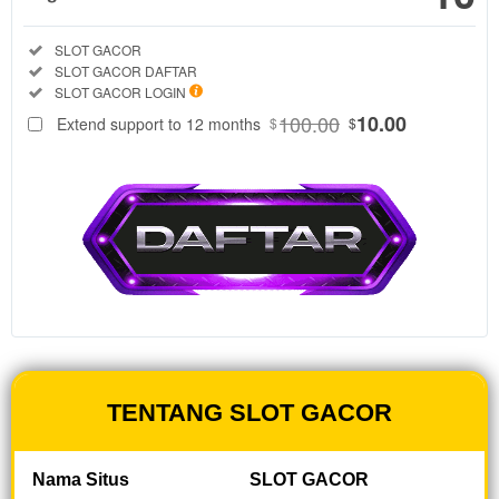
Regular
Included:
SLOT GACOR
License
Included:
SLOT GACOR DAFTAR
SELECTED
Included:
SLOT GACOR LOGIN
88
$
100.00
10.00
Extend support to 12 months
$
$
Selamat
datang di
BROMOSLOT,
platform
terdepan
yang
menghadirkan
pengalaman
bermain
game slot
online terbaik
di Indonesia.
TENTANG SLOT GACOR
Kami adalah
destinasi
utama bagi
Nama Situs
SLOT GACOR
Anda para