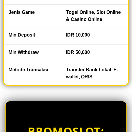
pencinta slot
yang haus
Jenis Game
Togel Online, Slot Online
akan
& Casino Online
kemenangan
maksimal
Min Deposit
IDR 10,000
V
i
Min Withdraw
IDR 50,000
e
w
l
Metode Transaksi
Transfer Bank Lokal, E-
i
wallet, QRIS
c
e
n
s
e
d
e
t
BROMOSLOT:
a