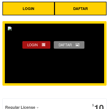
LOGIN
DAFTAR
LOGIN
DAFTAR
Show More
10
$
Regular License