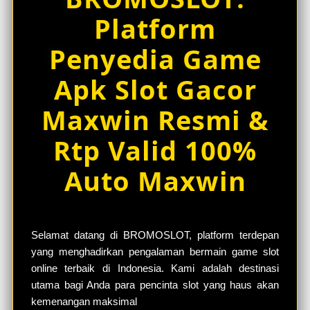
i
Platform
l
s
Penyedia Game
Apk Slot Gacor
Maxwin Resmi &
Rtp Valid 100%
Auto Maxwin
Selamat datang di BROMOSLOT, platform terdepan
yang menghadirkan pengalaman bermain game slot
online terbaik di Indonesia. Kami adalah destinasi
utama bagi Anda para pencinta slot yang haus akan
kemenangan maksimal