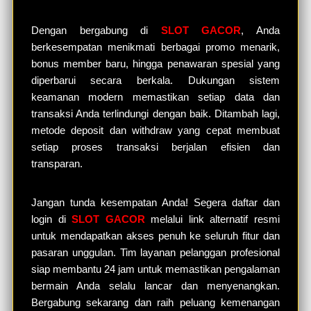
Dengan bergabung di
SLOT GACOR
, Anda
berkesempatan menikmati berbagai promo menarik,
bonus member baru, hingga penawaran spesial yang
diperbarui secara berkala. Dukungan sistem
keamanan modern memastikan setiap data dan
transaksi Anda terlindungi dengan baik. Ditambah lagi,
metode deposit dan withdraw yang cepat membuat
setiap proses transaksi berjalan efisien dan
transparan.
Jangan tunda kesempatan Anda! Segera daftar dan
login di
SLOT GACOR
melalui link alternatif resmi
untuk mendapatkan akses penuh ke seluruh fitur dan
pasaran unggulan. Tim layanan pelanggan profesional
siap membantu 24 jam untuk memastikan pengalaman
bermain Anda selalu lancar dan menyenangkan.
Bergabung sekarang dan raih peluang kemenangan